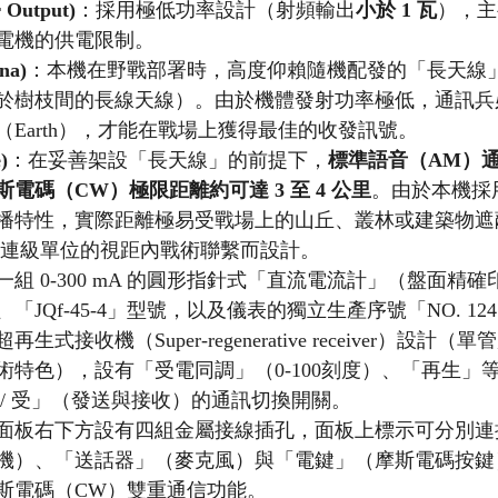
Output)
：採用極低功率設計（射頻輸出
小於 1 瓦
），主
電機的供電限制。
na)
：本機在野戰部署時，高度仰賴隨機配發的「長天線
於樹枝間的長線天線）。由於機體發射功率極低，通訊兵
Earth），才能在戰場上獲得最佳的收發訊號。
)
：在妥善架設「長天線」的前提下，
標準語音（AM）通
電碼（CW）極限距離約可達 3 至 4 公里
。由於本機採用
播特性，實際距離極易受戰場上的山丘、叢林或建築物遮
/連級單位的視距內戰術聯繫而設計。
一組 0-300 mA 的圓形指針式「直流電流計」（盤面精
JQf-45-4」型號，以及儀表的獨立生產序號「NO. 124
再生式接收機（Super-regenerative receiver）設
術特色），設有「受電同調」（0-100刻度）、「再生」
 / 受」（發送與接收）的通訊切換開關。
面板右下方設有四組金屬接線插孔，面板上標示可分別連
機）、「送話器」（麥克風）與「電鍵」（摩斯電碼按鍵
斯電碼（CW）雙重通信功能。