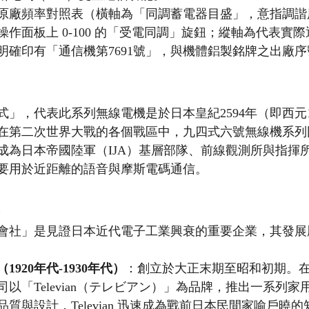
原廠頻率對照表（橫軸為「同調蓄電器目盛」，意指調諧
作面板上 0-100 的「受電同調」旋鈕；縱軸為代表實
明確印有「通信機第7691號」，與機體鋁製銘牌之出廠
」，代表此系列無線電機是於日本皇紀2594年（即西元1
在第二次世界大戰的各個戰區中，九四式六號無線機系列
成為日本帝國陸軍（IJA）基層部隊、前線觀測所與指揮
要用於近距離的語音與摩斯電碼通信。
會社」是見證日本近代電子工業興衰的重要企業，其發展
920年代-1930年代）
：創立於大正末期至昭和初期。
以「Televian（テレビアン）」為品牌，推出一系列家
質與設計，Televian 迅速成為戰前日本民間家喻戶曉