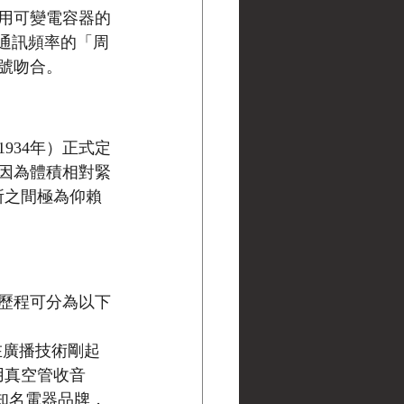
用可變電容器的
際通訊頻率的「周
序號吻合。
934年）正式定
因為體積相對緊
所之間極為仰賴
歷程可分為以下
在廣播技術剛起
用真空管收音
的知名電器品牌，