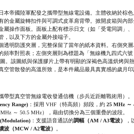
日本帝國陸軍配發之攜帶型無線電設備。主體收納於棕色
有的金屬旋轉扣件與可調式皮革肩背帶。掀開皮箱與內部
金屬操作面板。面板上配有標示日文（如「受電同調」、
管，以及下方的金屬外接端子。
個透明防護夾層，完整保留了當年的紙本資料。右側夾層
)」的頻率對照表；左側夾層則為標題為「無線機九四式六號
路圖。該圖紙與保護膠片上帶有明顯的深褐色高溫烘烤與
真空管散發的高溫所致，是本件藏品最具真實感的歲月印
攜帶型真空管無線電收發通信機（步兵近距離戰術用）。
ncy Range)
：採用 VHF（特高頻）頻段，約 
25 MHz ～ 
7 MHz ～ 50.5 MHz），藉由切換分為三個重疊的波段。
dulation)
：支援語音通話的
調幅（AM / A3電波）
，
波（MCW / A2電波）
。