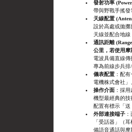
發射功率 (Power 
帶與野戰手搖發
天線配置 (Anten
設於高處或拋擲
天線並配合地線（
通訊距離 (Range
公里，若使用摩斯
電波具備直線傳
專為前線步兵排
儀表配置
：配有
電機株式會社」、「
操作介面
：採用超
機型最經典的技
配置有標示「送
外部連接端子
：
「受話器」（耳
備語音通話與摩