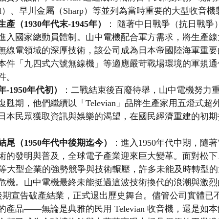
onal）、早川金屬（Sharp）等並列為當時重要的大型收音
（1930年代末-1945年）
： 隨著中日戰爭（抗日戰爭
進入國家總動員體制。山中電機配合軍方需求，將生產線
無線電領域的深厚技術，該公司成為日本帝國陸海軍重要
本件「九四式六號無線機」等適應嚴苛戰場環境的軍規通
件。
年-1950年代初）
：二戰結束後百廢待舉，山中電機努力
甦期，他們繼續以「Televian」品牌生產家用五燈式
日本民眾獲取資訊與娛樂的渴望，在國民經濟重建的初期
尾（1950年代中後期迄今）
：進入1950年代中期，隨
tor）技術的發明與普及，全球電子產業迎來巨大變革。面對松
東芝等大型企業的強勢競爭與技術輾壓，許多未能及時轉型
危機。山中電機最終未能挺過這波技術換代的浪潮與激烈
年代中後期宣告破產結業，正式退出歷史舞台。儘管公司實體已
產品——無論是典雅的民用 Televian 收音機，還是如