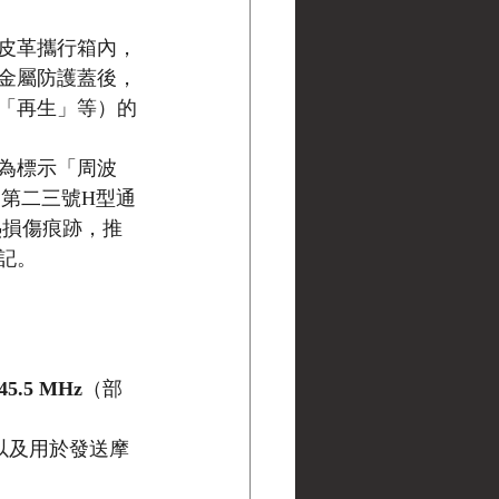
皮革攜行箱內，
金屬防護蓋後，
「再生」等）的
為標示「周波
 第二三號H型通
熱損傷痕跡，推
記。
45.5 MHz
（部
以及用於發送摩