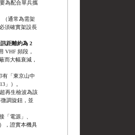
要為配合單兵攜
」（通常為需架
必須確實架設長
訊距離約為 2 
 VHF 頻段，
蔽而大幅衰減，
確印有「東京山中
13」）。
計（單管超再生檢波為該
等微調旋鈕，並
接「電源」、
），證實本機具