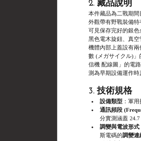
2. 藏品說明
本件藏品為二戰期間
外觀帶有野戰裝備特
可見保存完好的銀色
黑色電木旋鈕、真空
機體內部上蓋設有兩
數 (メガサイクル
信機 配線圖」的電
測為早期設備運作時
3. 技術規格
設備類型
：軍用
通訊頻段 (Freque
分實測涵蓋 24.
調變與電波形式 (Mo
斯電碼的
調變連續