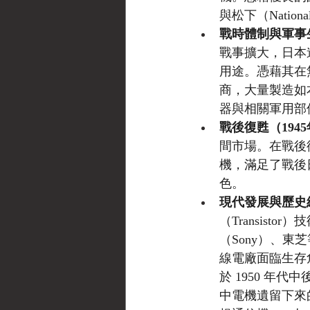
與松下（Nati
戰時體制與軍事生產
戰事擴大，日本
用途。憑藉其在
商，大量製造如
器與相關軍用部
戰後復甦（1945
間市場。在戰後復
機，滿足了戰後
色。
現代發展與歷史結
（Transis
（Sony）、
線電廠面臨生存
於 1950 
中電機遺留下來的