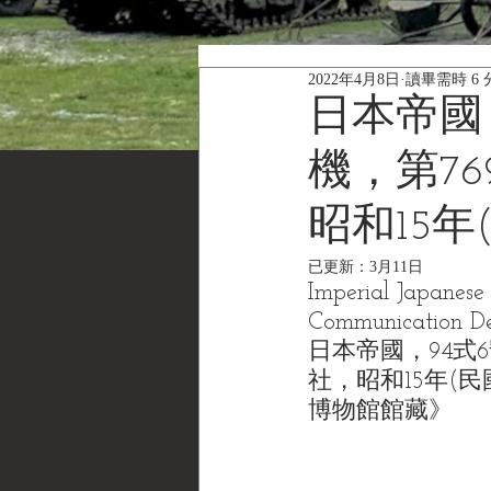
2022年4月8日
讀畢需時 6 
日本帝國
機，第7
昭和15年(
已更新：
3月11日
Imperial Japanes
Communication De
日本帝國，94式6
社，昭和15年(民國29年
博物館館藏》