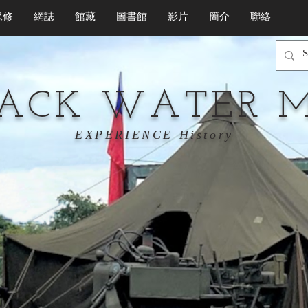
保修
網誌
館藏
圖書館
影片
簡介
聯絡
LACK WATER 
EXPERIENCE History