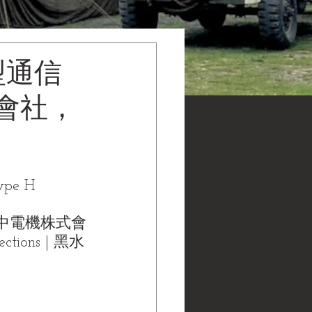
型通信
式會社，
ype H 
山中電機株式會
tions | 黑水