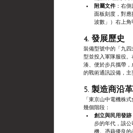
附屬文件
：右側
面板刻度，對應操
波數」）右上角
4. 發展歷史
裝備型號中的「九四式
型並投入軍隊服役。
湊、便於步兵攜帶，
的戰術通訊設備，主
5. 製造商沿革
「東京山中電機株式
幾個階段：
創立與民用發跡（1
步的年代，該公司
機。憑藉優良的品