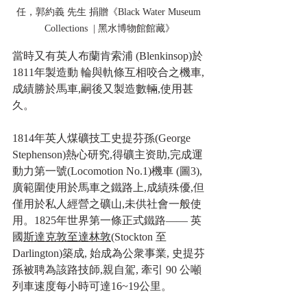
任，郭約義 先生 捐贈《Black Water Museum 
Collections  | 黑水博物館館藏》
當時又有英人布蘭肯索浦 (Blenkinsop)於
1811年製造動 輪與軌條互相咬合之機車,
成績勝於馬車,嗣後又製造數輛,使用甚
久。
1814年英人煤礦技工史提芬孫(George 
Stephenson)熱心研究,得礦主资助,完成運
動力第一號(Locomotion No.1)機車 (圖3),
廣範圍使用於馬車之鐵路上,成績殊優,但
僅用於私人經營之礦山,未供社會一般使
用。1825年世界第一條正式鐵路—— 英
國
斯達克敦至達林敦
(Stockton 至 
Darlington)築成, 始成為公衆事業, 史提芬
孫被聘為該路技師,親自駕, 牽引 90 公噸
列車速度每小時可達16~19公里。