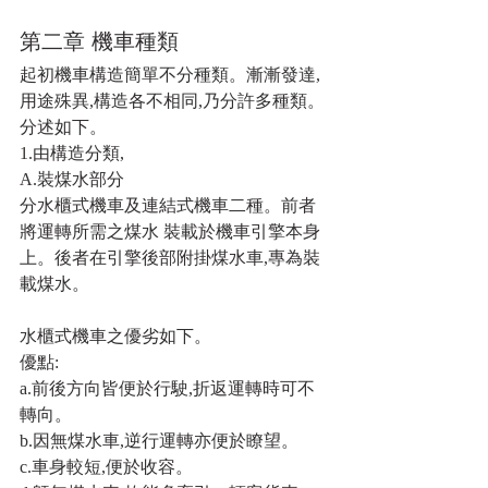
第二章 機車種類
起初機車構造簡單不分種類。漸漸發達,
用途殊異,構造各不相同,乃分許多種類。
分述如下。
1.由構造分類,
A.裝煤水部分
分水櫃式機車及連結式機車二種。前者
將運轉所需之煤水 裝載於機車引擎本身
上。後者在引擎後部附掛煤水車,專為裝
載煤水。
水櫃式機車之優劣如下。
優點:
a.前後方向皆便於行駛,折返運轉時可不
轉向。 
b.因無煤水車,逆行運轉亦便於瞭望。
c.車身較短,便於收容。