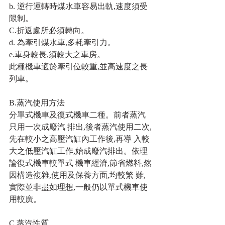
b. 逆行運轉時煤水車容易出軌,速度須受
限制。
C.折返處所必須轉向。
d. 為牽引煤水車,多耗牽引力。
e.車身較長,須較大之車房。
此種機車適於牽引位較重,並高速度之長
列車。
B.蒸汽使用方法
分單式機車及復式機車二種。前者蒸汽
只用一次成廢汽 排出,後者蒸汽使用二次,
先在較小之高壓汽缸內工作後,再導 入較
大之低壓汽缸工作,始成廢汽排出。依理
論復式機車較單式 機車經濟,節省燃料,然
因構造複雜,使用及保養方面,均較繁 難,
實際並非盡如理想,一般仍以單式機車使
用較廣。
C.蒸汽性質