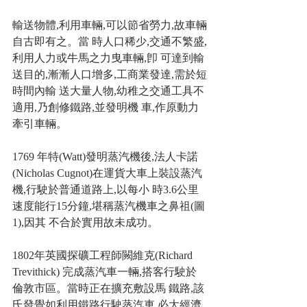
輸送物體,利用車輛,可以節省勞力,故車輛
自古即有之。當 時人口稀少,交通不繁盛,
利用人力或牛馬之力曳車輛,卽 可達到輸
送目的,漸漸人口增多,工商業發達,需於短
時間內輸 送大量人物,幼稚之交通工具不
適用,乃創修鐵路,並發明機 車,作原動力
牽引車輛。
1769 年特(Watt)發明蒸汽機後,法人卡諾
(Nicholas Cugnot)在運貨大車上裝設蒸汽
機,行駛於普通道路上,以每小 時3.6公里
速度能行15分鐘,堪稱蒸汽機車之鼻祖(圖
1),因其 不合於實用故未成功。
1802年英國探礦工程師闕維克(Richard 
Trevithick) 完成蒸汽車一輛,搭客行駛於
倫敦市區。當時正在擴充敷設馬 鐵路,該
氏發覺如利用鐵路行駛蒸汽車,必大經濟,