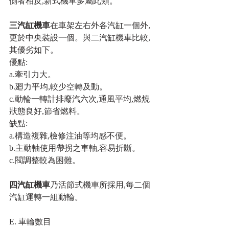
側者相反,新式機車多屬此類。
三汽缸機車
在車架左右外各汽缸一個外,
更於中央裝設一個。與二汽缸機車比較,
其優劣如下。
優點:
a.牽引力大。
b.廻力平均,較少空轉及動。
c.動輪一轉計排廢汽六次,通風平均,燃燒
狀態良好,節省燃料。
缺點:
a.構造複雜,檢修注油等均感不便。
b.主動軸使用帶拐之車軸,容易折斷。
c.閥調整較為困難。
四汽缸機車
乃活節式機車所採用,每二個
汽缸運轉一組動輪。
E. 車輪數目