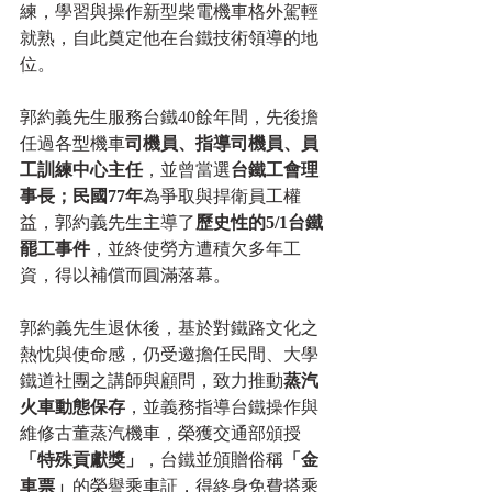
練，學習與操作新型柴電機車格外駕輕
就熟，自此奠定他在台鐵技術領導的地
位。
郭約義先生服務台鐵40餘年間，先後擔
任過各型機車
司機員、指導司機員、員
工訓練中心主任
，並曾當選
台鐵工會理
事長；民國77年
為爭取與捍衛員工權
益，郭約義先生主導了
歷史性的5/1台鐵
罷工事件
，並終使勞方遭積欠多年工
資，得以補償而圓滿落幕。
郭約義先生退休後，基於對鐵路文化之
熱忱與使命感，仍受邀擔任民間、大學
鐵道社團之講師與顧問，致力推動
蒸汽
火車動態保存
，並義務指導台鐵操作與
維修古董蒸汽機車，榮獲交通部頒授
「特殊貢獻獎」
，台鐵並頒贈俗稱
「金
車票」
的榮譽乘車証，得終身免費搭乘