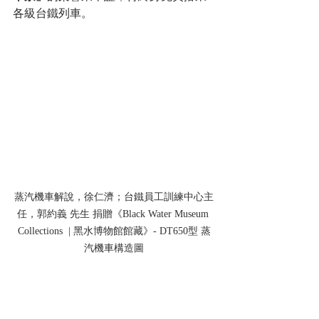
各級台鐵列車。
蒸汽機車解說，徐仁濟；台鐵員工訓練中心主
任，郭約義 先生 捐贈《Black Water Museum 
Collections  | 黑水博物館館藏》- DT650型 蒸
汽機車構造圖