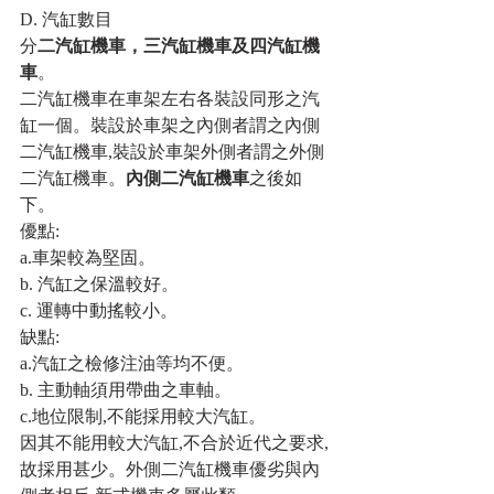
D. 汽缸數目
分
二汽缸機車，三汽缸機車及四汽缸機
車
。
二汽缸機車在車架左右各裝設同形之汽
缸一個。裝設於車架之內側者謂之內側
二汽缸機車,裝設於車架外側者謂之外側
二汽缸機車。
內側二汽缸機車
之後如
下。
優點:
a.車架較為堅固。
b. 汽缸之保溫較好。
c. 運轉中動搖較小。
缺點:
a.汽缸之檢修注油等均不便。
b. 主動軸須用帶曲之車軸。
c.地位限制,不能採用較大汽缸。
因其不能用較大汽缸,不合於近代之要求,
故採用甚少。外側二汽缸機車優劣與內