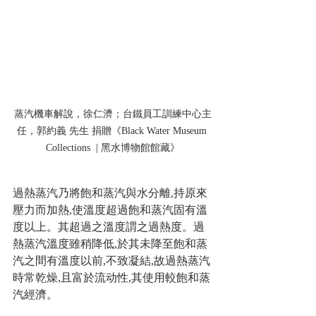
蒸汽機車解說，徐仁濟；台鐵員工訓練中心主
任，郭約義 先生 捐贈《Black Water Museum 
Collections  | 黑水博物館館藏》
過熱蒸汽乃將飽和蒸汽與水分離,持原來
壓力而加熱,使溫度超過飽和蒸汽固有溫
度以上。其超過之溫度謂之過熱度。過
熱蒸汽溫度雖稍降低,於其未降至飽和蒸
汽之間有溫度以前,不致凝結,故過熱蒸汽
時常乾燥,且富於流动性,其使用較飽和蒸
汽經濟。