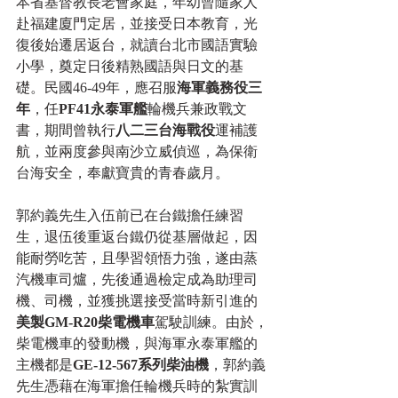
本省基督教長老會家庭，年幼曾隨家人
赴福建廈門定居，並接受日本教育，光
復後始遷居返台，就讀台北市國語實驗
小學，奠定日後精熟國語與日文的基
礎。民國46-49年，應召服
海軍義務役三
年
，任
PF41永泰軍艦
輪機兵兼政戰文
書，期間曾執行
八二三台海戰役
運補護
航，並兩度參與南沙立威偵巡，為保衛
台海安全，奉獻寶貴的青春歲月。
郭約義先生入伍前已在台鐵擔任練習
生，退伍後重返台鐵仍從基層做起，因
能耐勞吃苦，且學習領悟力強，遂由蒸
汽機車司爐，先後通過檢定成為助理司
機、司機，並獲挑選接受當時新引進的
美製GM-R20柴電機車
駕駛訓練。由於，
柴電機車的發動機，與海軍永泰軍艦的
主機都是
GE-12-567系列柴油機
，郭約義
先生憑藉在海軍擔任輪機兵時的紮實訓