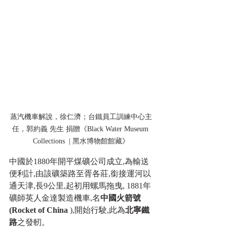
蒸汽機車解說，徐仁濟；台鐵員工訓練中心主
任，郭約義 先生 捐贈《Black Water Museum 
Collections  | 黑水博物館館藏》
中國於1880年開平煤礦公司成立,為輸送
便利計,由該礦築路至胥各莊,銜接運河以
通天津,長9公里,起初用螺馬拖曳, 1881年
礦師英人金達製造機車,名
中國火箭號
(Rocket of China 
),開始行駛,此為
北寧鐵
路
之發軔。