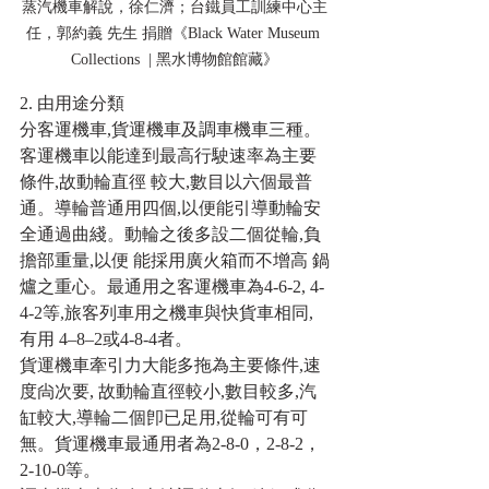
蒸汽機車解說，徐仁濟；台鐵員工訓練中心主
任，郭約義 先生 捐贈《Black Water Museum 
Collections  | 黑水博物館館藏》
2. 由用途分類
分客運機車,貨運機車及調車機車三種。
客運機車以能達到最高行駛速率為主要
條件,故動輪直徑 較大,數目以六個最普
通。導輪普通用四個,以便能引導動輪安
全通過曲綫。動輪之後多設二個從輪,負
擔部重量,以便 能採用廣火箱而不增高 鍋
爐之重心。最通用之客運機車為4-6-2, 4-
4-2等,旅客列車用之機車與快貨車相同,
有用 4–8–2或4-8-4者。
貨運機車牽引力大能多拖為主要條件,速
度尙次要, 故動輪直徑較小,數目較多,汽
缸較大,導輪二個卽已足用,從輪可有可
無。貨運機車最通用者為2-8-0，2-8-2，
2-10-0等。