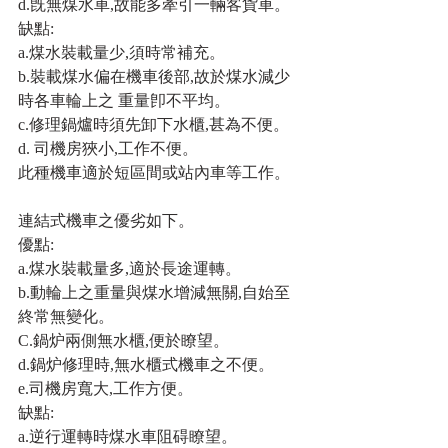
d.旣無煤水車,故能多牽引一輛客貨車。
缺點:
a.煤水裝載量少,須時常補充。
b.裝載煤水偏在機車後部,故於煤水減少
時各車輪上之 重量卽不平均。
c.修理鍋爐時須先卸下水櫃,甚為不便。
d. 司機房狹小,工作不便。
此種機車適於短區間或站內車等工作。
連結式機車之優劣如下。
優點:
a.煤水裝載量多,適於長途運轉。
b.動輪上之重量與煤水增減無關,自始至
終常無變化。
C.鍋炉兩側無水櫃,便於瞭望。
d.鍋炉修理時,無水櫃式機車之不便。
e.司機房寬大,工作方便。
缺點:
a.逆行運轉時煤水車阻碍瞭望。