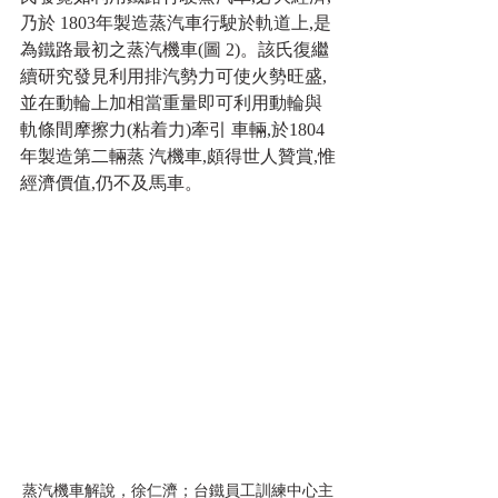
乃於 1803年製造蒸汽車行駛於軌道上,是
為鐵路最初之蒸汽機車(圖 2)。該氏復繼
續研究發見利用排汽勢力可使火勢旺盛,
並在動輪上加相當重量即可利用動輪與 
軌條間摩擦力(粘着力)牽引 車輛,於1804
年製造第二輛蒸 汽機車,頗得世人贊賞,惟
經濟價值,仍不及馬車。
蒸汽機車解說，徐仁濟；台鐵員工訓練中心主