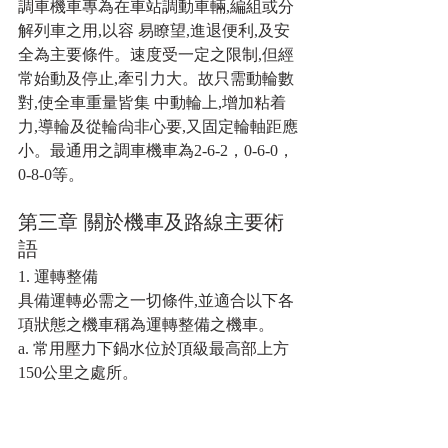
調車機車專為在車站調動車輛,編組或分
解列車之用,以容 易瞭望,進退便利,及安
全為主要條件。速度受一定之限制,但經 
常始動及停止,牽引力大。故只需動輪數
對,使全車重量皆集 中動輪上,增加粘着
力,導輪及從輪尙非心要,又固定輪軸距應 
小。最通用之調車機車為2-6-2，0-6-0，
0-8-0等。
第三章 關於機車及路線主要術
語
1. 運轉整備
具備運轉必需之一切條件,並適合以下各
項狀態之機車稱為運轉整備之機車。
a. 常用壓力下鍋水位於頂級最高部上方
150公里之處所。 
b. 爐箆上燃料及灰箱內灰分之重量以每
平方公尺 200公斤為標準。
c.煙箱煤爐不超過5公斤。