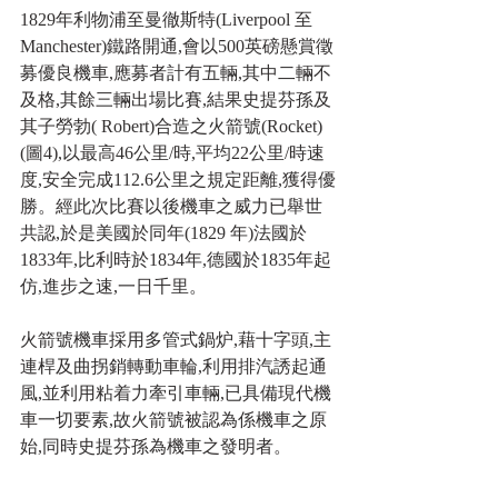
1829年利物浦至曼徹斯特(Liverpool 至 
Manchester)鐵路開通,會以500英磅懸賞徵
募優良機車,應募者計有五輛,其中二輛不
及格,其餘三輛出場比賽,結果史提芬孫及
其子勞勃( Robert)合造之火箭號(Rocket)
(圖4),以最高46公里/時,平均22公里/時速
度,安全完成112.6公里之規定距離,獲得優
勝。經此次比賽以後機車之威力已舉世
共認,於是美國於同年(1829 年)法國於
1833年,比利時於1834年,德國於1835年起
仿,進步之速,一日千里。
火箭號機車採用多管式鍋炉,藉十字頭,主
連桿及曲拐銷轉動車輪,利用排汽誘起通
風,並利用粘着力牽引車輛,已具備現代機
車一切要素,故火箭號被認為係機車之原
始,同時史提芬孫為機車之發明者。