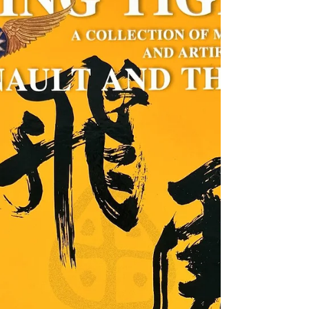
Collections | 黑水博物館館藏》 1. 基本資料 文
物名稱： 民國32年(1943) 美國陸海軍 FM 30-
30 / BUAER 3《飛行器目視識別圖冊》 英文
名稱： 1943 U.S. Army and Navy FM 30-30 /
BUAER 3 Aircraft Recognition Pictorial Manual
發行日期： 民國32年(1943)4月1日（陸軍部
版） / 民國32年(1943)6月（海軍部版） 文物
作者： 美國戰爭部 (War Department) 與 美國
海軍部航空局 (Navy Department Bureau of
Aeronautics) 聯合編纂 發行地點： 美國華盛頓
特區 (U.S.A. Wash