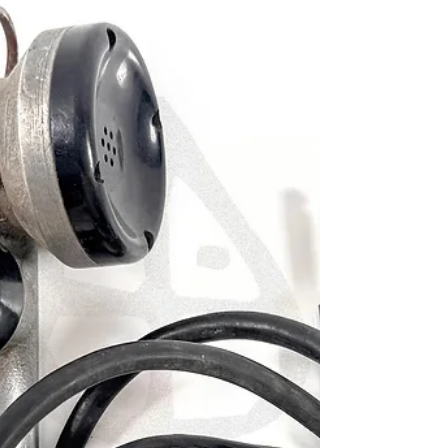
U.S. Army M2 Artillery Compass with M19
Carrying Case 製造年份： 約民國30年(1941)至
1940年代中期（第二次世界大戰初期生產版
本） 製造單位： 羅盤本體未標示（推測為
Wm. Ainsworth & Sons、Kalart、Keuffel &
Esser (K&E) 或 Dietzgen 等美國陸軍授權之儀
器承包商） 生產國家： 美國 (U.S.A.) 館藏單
位： 黑水博物館 (Black Water Museum) 2. 藏品
說明 本件館藏為一套完整的美國陸軍制式測
量裝備，包含「M2 砲兵羅盤」本體與其專屬
的「M19...