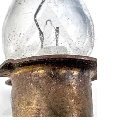
"Grease" Souvenir Persian Khatam Kari Cigarette
Box 二戰中緬印戰區美國陸航地勤軍士官
「GREASE」所屬波斯卡塔姆工藝紀念菸盒
《Black Water Museum Collections | 黑水博物館
館藏》 1. 基本資料 文物名稱： 二戰中緬印戰
區美國陸航地勤軍士官「GREASE」所屬波斯
卡塔姆工藝紀念菸盒 英文名稱： WWII CBI
Theater USAAF Ground Crew "Grease"
Souvenir Persian Khatam Kari Cigarette Box 製
造年份： 1940年代（推測為二戰期間，赴任
中緬印戰區途經波斯時） 製造單位： 波斯伊
斯法罕（Isfahan）傳統工匠 / 戰區市集金工匠
（徽章） 生產國家： 伊朗（時稱波斯） 館藏
單位： 黑水博物館 (Black Water Museum) 2. 藏
品說明 本藏品為一件帶有強烈跨文化特徵與
軍事背景的木製菸盒。盒身內外皆採淺方形結
構