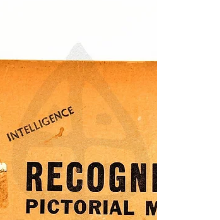
Museum Collections | 黑水博物館館藏》 1. 基
本資料 文物名稱： 民國30年(1941) 美國陸軍
通信部隊 T-17 手持式碳精麥克風 (送話器)(舒
爾鋁合金版) 英文名稱： 1941 U.S. Army
Signal Corps T-17 Handheld Microphone (Shure
Bare Aluminum Version) 製造年份： 民國30年
(1941) 製造單位： Shure Brothers (舒爾兄弟公
司) 生產國家： 美國 (USA) 館藏單位： 黑水
博物館 (Black Water Museum) 2. 藏品說明 本藏
品為第二次世界大戰爆發初期，美國陸軍最早
期配發的 T-17 手持式通訊麥克風(送話器)。其
外觀與稍後的黑色