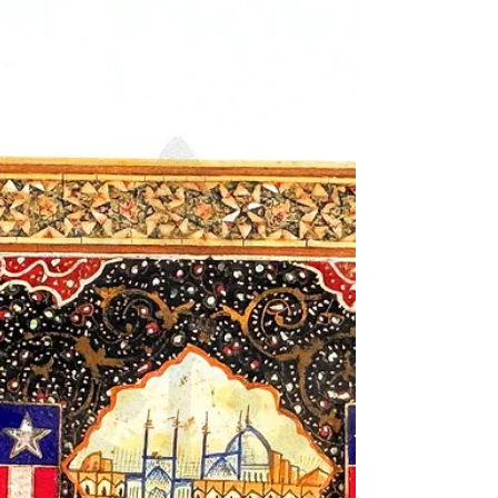
願大隊文物圖誌
中文書名： 飛虎：陳納德將軍與美籍志願大
隊文物圖誌 英文書名： FLYING TIGERS: A
Collection of Memorabilia and Artifacts of Gen.
Chennault and the AVG 作者： 彭斯民 出版單
位： 河洛藝文事業有限公司 發行單位： 雅圖
創意設計有限公司 出版日期： 民國110年
(2021)8月（初版一刷） 語言： 正體中文
ISBN： 978-986-06876-0-6 規格： 432頁 / 21 x
28 公分 / 精裝 出版地： 桃園市 內容簡介:
《飛虎：陳納德將軍與美籍志願大隊文物圖
誌》是一部極具歷史重量與文物考證價值的軍
事圖錄。 本書以實體文物驗證學術史觀，從
科普與史學角度，為飛虎隊（中華民國空軍美
籍志願大隊，AVG）的研究立下全新里程
碑。 全書史無前例地收錄了 1050 張照片、超
過 1000 樣珍貴文物。書中詳盡展示了大家所
熟知的飛虎隊徽、「血幅」（Blood Chit）、