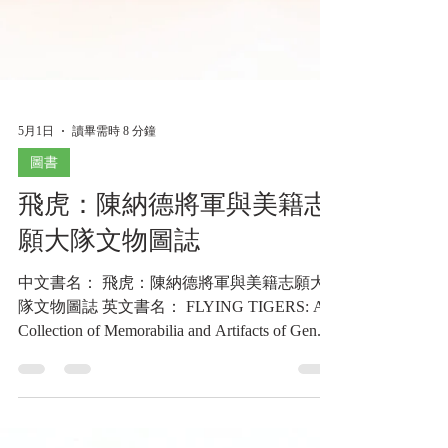
5月1日
讀畢需時 8 分鐘
圖書
飛虎：陳納德將軍與美籍志