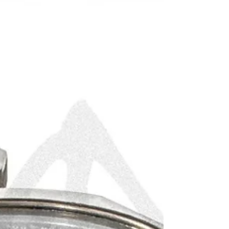
聲器） 英文名稱：WWII U.S. Army Signal
Corps M-356-C Mine Detector Resonator
(External Speaker for SCR-625 Mine Detector) 製
造年份：生產於二戰時期，本件於民國40年
(1951)韓戰期間接受MFP防潮處理 生產國家：
美國 (United States) 館藏單位：黑水博物館
(Black Water Museum) 2. 藏品說明 本件館藏為
美國陸軍於二十世紀中葉（二戰至韓戰期間）
配發給戰鬥工兵部隊（