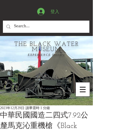
登入
THE BLACK WATER
MUSEUM
EXPERIENCE History
2023年12月29日
讀畢需時 1 分鐘
中華民國國造二四式7.92公
釐馬克沁重機槍《Black