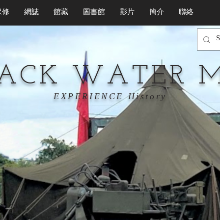
保修
網誌
館藏
圖書館
影片
簡介
聯絡
LACK WATER 
EXPERIENCE History