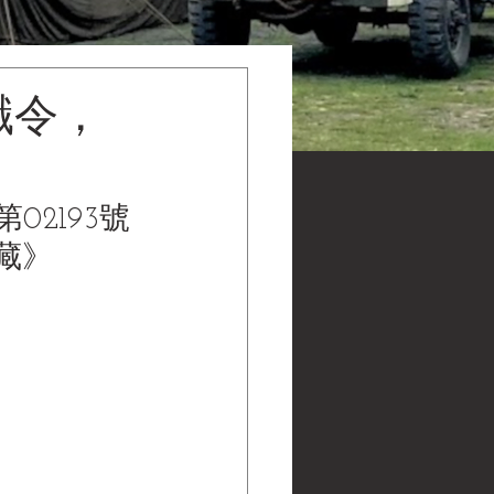
職令，
02193號
館館藏》