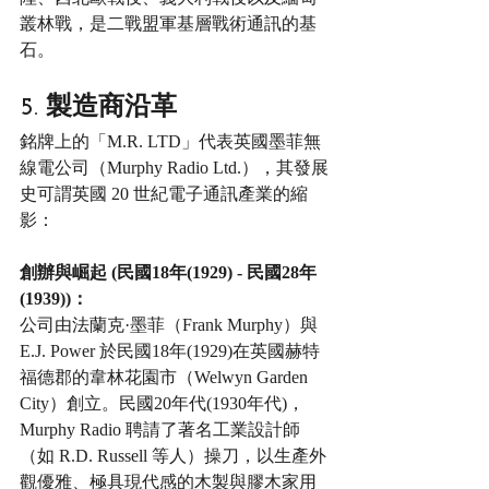
叢林戰，是二戰盟軍基層戰術通訊的基
石。
5. 製造商沿革
銘牌上的「M.R. LTD」代表英國墨菲無
線電公司（Murphy Radio Ltd.），其發展
史可謂英國 20 世紀電子通訊產業的縮
影：
創辦與崛起 (民國18年(1929) - 民國28年
(1939))：
公司由法蘭克·墨菲（Frank Murphy）與 
E.J. Power 於民國18年(1929)在英國赫特
福德郡的韋林花園市（Welwyn Garden 
City）創立。民國20年代(1930年代)，
Murphy Radio 聘請了著名工業設計師
（如 R.D. Russell 等人）操刀，以生產外
觀優雅、極具現代感的木製與膠木家用