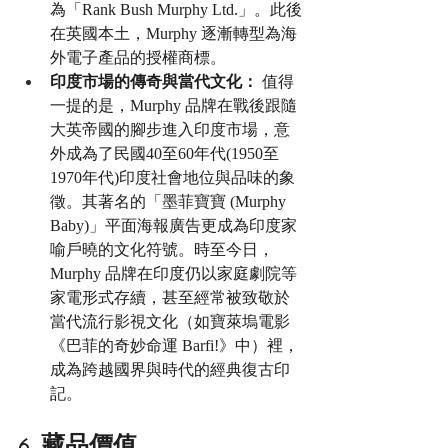
為「Rank Bush Murphy Ltd.」。此後
在英國本土，Murphy 逐漸轉型為海
外電子產品的授權商標。
印度市場的傳奇與當代文化：
 值得
一提的是，Murphy 品牌在戰後跟隨
大英帝國的腳步進入印度市場，意
外成為了民國40至60年代(1950至
1970年代)印度社會地位與品味的象
徵。其著名的「墨菲寶寶 (Murphy 
Baby)」平面海報廣告更成為印度家
喻戶曉的文化符號。時至今日，
Murphy 品牌在印度仍以家庭劇院等
家電形式存續，甚至經常被致敬於
當代流行影視文化（如寶萊塢電影
《巴菲的奇妙命運 Barfi!》中）裡，
成為跨越國界與時代的經典復古印
記。
6. 藏品價值