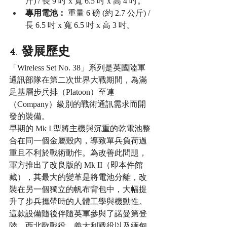
斤) / 長 9 吋 x 寬 6.5 吋 x 高 4 吋。
專用電池：
 重量 6 磅 (約 2.7 公斤) / 
長 6.5 吋 x 寬 6.5 吋 x 高 3 吋。
4. 發展歷史
「Wireless Set No. 38」系列是英國陸軍
通訊部隊在第二次世界大戰期間，為滿
足基層步兵排（Platoon）至連
（Company）級別的戰術通訊需求而開
發的裝備。
早期的 Mk I 型將主機與沉重的乾電池整
合在同一個金屬殼內，導致單兵負荷過
重且不利於戰術動作。為改善此問題，
軍方推出了改良版的 Mk II（即本件館
藏），其最大的變革是將電池分離，改
裝在另一個獨立的帆布背包中，大幅提
升了步兵攜帶時的人體工學與機動性。
這款設備隨後伴隨英軍參與了諾曼第登
陸、西北歐戰役、義大利戰役以及緬甸