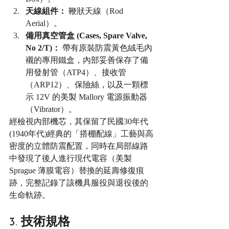
天線組件：
 鞭狀天線（Rod 
Aerial）。
備用真空管盒 (Cases, Spare Valve, 
No 2/T)：
 帶有原裝防震黃色絨毛內
襯的專用鐵盒，內部妥善保存了備
用發射管（ATP4）、接收管
（ARP12）、保險絲，以及一顆標
示 12V 的美製 Mallory 電源振動器
（Vibrator）。
經檢視內部機芯，其保留了民國30年代
(1940年代)經典的「搭棚配線」工藝與高
密度的立體防震配置，同時在局部線路
中發現了後人進行現代電容（美製 
Sprague 薄膜電容）替換的延壽修復痕
跡，完整記錄了該機具服役與退役後的
生命軌跡。
3. 技術規格