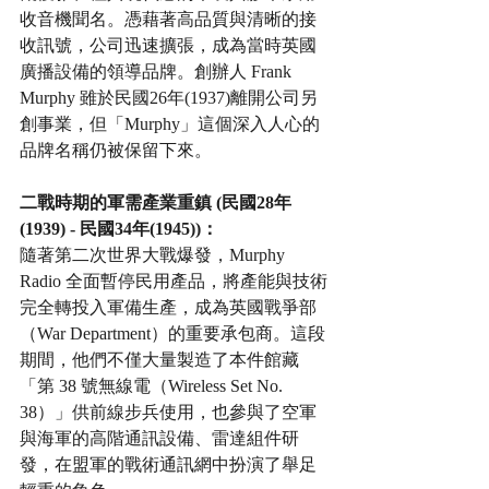
收音機聞名。憑藉著高品質與清晰的接
收訊號，公司迅速擴張，成為當時英國
廣播設備的領導品牌。創辦人 Frank 
Murphy 雖於民國26年(1937)離開公司另
創事業，但「Murphy」這個深入人心的
品牌名稱仍被保留下來。
二戰時期的軍需產業重鎮 (民國28年
(1939) - 民國34年(1945))：
隨著第二次世界大戰爆發，Murphy 
Radio 全面暫停民用產品，將產能與技術
完全轉投入軍備生產，成為英國戰爭部
（War Department）的重要承包商。這段
期間，他們不僅大量製造了本件館藏
「第 38 號無線電（Wireless Set No. 
38）」供前線步兵使用，也參與了空軍
與海軍的高階通訊設備、雷達組件研
發，在盟軍的戰術通訊網中扮演了舉足