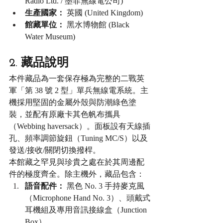
Radio Ltd. / 墨菲無線電公司)
生產國家：
 英國 (United Kingdom)
館藏單位：
 黑水博物館 (Black 
Water Museum)
2. 藏品說明
本件藏品為一套保存極為完整的二戰英
軍「第 38 號 2 型」單兵無線電系統。主
機採用堅固的金屬外殼與防潮綠色塗
裝，並配有原廠卡其色帆布攜具
（Webbing haversack）。面板設有天線插
孔、頻率調節旋鈕（Tuning MC/S）以及
發送/接收/關閉切換撥桿。
本館藏之罕見與珍貴之處在於其周邊配
件的極度齊全。除主機外，藏品包含：
語音配件：
 黑色 No. 3 手持麥克風
（Microphone Hand No. 3）、頭戴式
耳機組及專用音訊接線盒（Junction 
Box）。