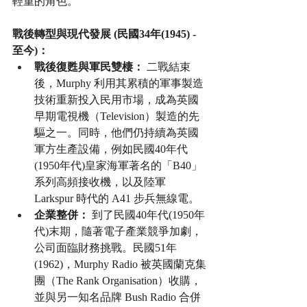
輕重的角色。
戰後轉型與現代發展 (民國34年(1945) - 
至今)：
戰後復甦與軍民雙棲：
 二戰結束
後，Murphy 利用其累積的軍事製造
技術重新投入民用市場，成為英國
早期電視機（Television）製造的先
驅之一。同時，他們仍持續為英國
軍方生產設備，例如民國40年代
(1950年代)皇家海軍著名的「B40」
系列高頻接收機，以及陸軍 
Larkspur 時代的 A41 步兵無線電。
企業整併：
 到了民國40年代(1950年
代)末期，隨著電子產業競爭加劇，
公司面臨財務挑戰。民國51年
(1962)，Murphy Radio 被英國蘭克集
團（The Rank Organisation）收購，
並與另一知名品牌 Bush Radio 合併