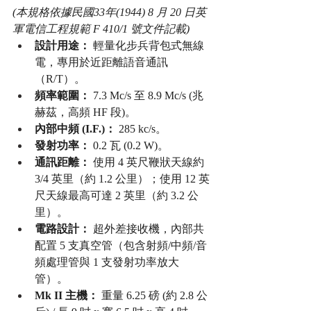
(本規格依據民國33年(1944) 8 月 20 日英
軍電信工程規範 F 410/1 號文件記載)
設計用途：
 輕量化步兵背包式無線
電，專用於近距離語音通訊
（R/T）。
頻率範圍：
 7.3 Mc/s 至 8.9 Mc/s (兆
赫茲，高頻 HF 段)。
內部中頻 (I.F.)：
 285 kc/s。
發射功率：
 0.2 瓦 (0.2 W)。
通訊距離：
 使用 4 英尺鞭狀天線約 
3/4 英里（約 1.2 公里）；使用 12 英
尺天線最高可達 2 英里（約 3.2 公
里）。
電路設計：
 超外差接收機，內部共
配置 5 支真空管（包含射頻/中頻/音
頻處理管與 1 支發射功率放大
管）。
Mk II 主機：
 重量 6.25 磅 (約 2.8 公