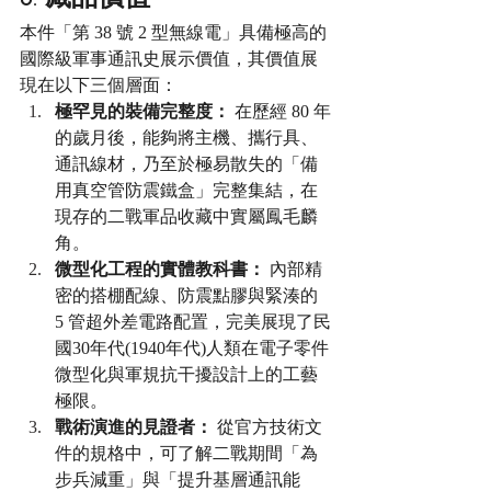
本件「第 38 號 2 型無線電」具備極高的
國際級軍事通訊史展示價值，其價值展
現在以下三個層面：
極罕見的裝備完整度：
 在歷經 80 年
的歲月後，能夠將主機、攜行具、
通訊線材，乃至於極易散失的「備
用真空管防震鐵盒」完整集結，在
現存的二戰軍品收藏中實屬鳳毛麟
角。
微型化工程的實體教科書：
 內部精
密的搭棚配線、防震點膠與緊湊的 
5 管超外差電路配置，完美展現了民
國30年代(1940年代)人類在電子零件
微型化與軍規抗干擾設計上的工藝
極限。
戰術演進的見證者：
 從官方技術文
件的規格中，可了解二戰期間「為
步兵減重」與「提升基層通訊能