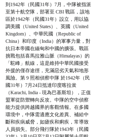
到1942年（民國31年）7月，中隊被指派
至第十航空隊，部署至 CBI 戰區，該地
區於1942年（民國31年）設立，用以協
調美國（United States）、英國（United 
Kingdom）、中華民國（Republic of 
China）和印度（India）的軍事力量，對
抗日本帝國在緬甸和中國的擴張。戰區
挑戰包括喜馬拉雅山脈（Himalayas）的
「駝峰」航線，這是維持中華民國接受
外援的僅存途徑，充滿惡劣天氣和地形
風險。第 9 照相偵察中隊 於1942年（民
國31年）7月24日抵達印度喀拉蚩
（Karachi, India - 現為巴基斯坦），正值
盟軍從防禦轉向反攻。中隊的空中偵察
能力提供跨越國界的客觀情報。在多國
環境中，中隊需適應文化差異、補給中
斷和疾病威脅，如瘧疾和痢疾，常導致
人員損失。部分飛行隊於1943年（民國
32年）3月10日至7月12日附屬第十四航