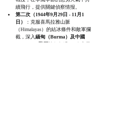
續飛行，提供關鍵偵察情报。
第二次（1944年9月29日 - 11月1
日）
：克服喜馬拉雅山脈
（Himalayas）的結冰條件和敵軍攔
截，深入
緬甸（Burma）及中國
（China）戰區
執行超過250次高風
險任務，為第十航空隊（於緬甸）
和第十四航空隊（於中國）提供了
不可或缺的目標情報。
空用相機裝備 
第 9 照相偵察中隊的 F-4 和 F-5 偵察機移
除了所有武器，在機鼻空間中安裝了模
組化的相機陣列Trimetrogon 系統，這是 
F-5 偵察機最標準的相機配置。它通常由
三台空用相機組成：一台 K-17（或 K-
18）垂直朝下拍攝，兩側再各以傾斜角
度安裝一台 K-17（或 K-22），三台相機