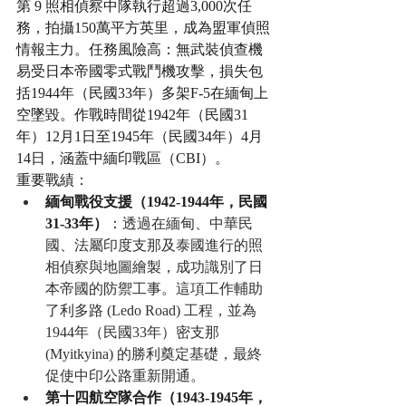
第 9 照相偵察中隊執行超過3,000次任
務，拍攝150萬平方英里，成為盟軍偵照
情報主力。任務風險高：無武裝偵查機
易受日本帝國零式戰鬥機攻擊，損失包
括1944年（民國33年）多架F-5在緬甸上
空墜毀。作戰時間從1942年（民國31
年）12月1日至1945年（民國34年）4月
14日，涵蓋中緬印戰區（CBI）。
重要戰績：
緬甸戰役支援（1942-1944年，民國
31-33年）
：
透過在緬甸、中華民
國、法屬印度支那及泰國進行的照
相偵察與地圖繪製，成功識別了日
本帝國的防禦工事。這項工作輔助
了利多路 (Ledo Road) 工程，並為
1944年（民國33年）密支那 
(Myitkyina) 的勝利奠定基礎，最終
促使中印公路重新開通。
第十四航空隊合作（1943-1945年，