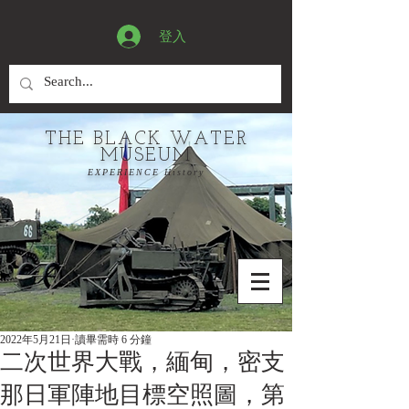
登入
THE BLACK WATER
MUSEUM
EXPERIENCE History
2022年5月21日
讀畢需時 6 分鐘
二次世界大戰，緬甸，密支
那日軍陣地目標空照圖，第