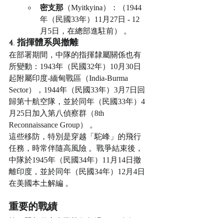
密支那
（Myitkyina）：（1944
年（民國33年）11月27日 - 12
月5日，在總部進駐前） 。
4. 指揮體系與撤離
在部署期間，中隊的指揮隸屬關係也有
所變動：1943年（民國32年）10月30日
起附屬印度-緬甸戰區（India-Burma 
Sector），1944年（民國33年）3月7日回
歸第十航空隊，並於同年（民國33年）4
月25日加入第八偵察群（8th 
Reconnaissance Group） 。
這些移防，特別是穿越「駝峰」的飛行
任務，時常伴隨高風險 。戰爭結束後，
中隊於1945年（民國34年）11月14日撤
離印度，並於同年（民國34年）12月4日
在美國本土解編 。
重要的戰績