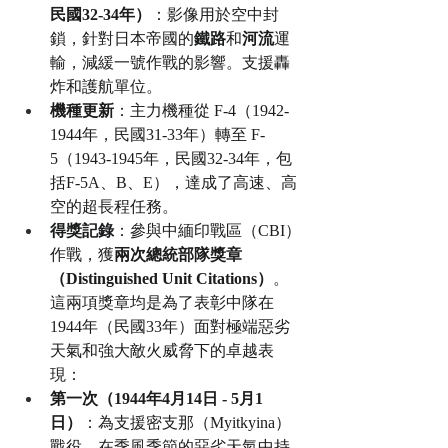
民國32-34年）
：影像用於空中封
鎖，針對日本帝國的
鐵路
和
河流
運
輸，減緩一號作戰的影響。支援轟
炸和護航單位。
機種更新
：主力機種從 F-4（1942-
1944年，民國31-33年）轉至 F-
5（1943-1945年，民國32-34年，包
括F-5A、B、E），達成了高速、高
空的超長程任務。
得獎記錄
：參與中緬印戰區（CBI）
作戰，獲
兩次總統部隊獎章
（Distinguished Unit Citations）
。
這兩項獎章均是為了表彰中隊在
1944年（民國33年）面對極端惡劣
天氣和強大敵火威脅下的卓越表
現：
第一次（1944年4月14日 - 5月1
日）
：為支援密支那（Myitkyina）
戰役，在季風季節的惡劣天氣中持