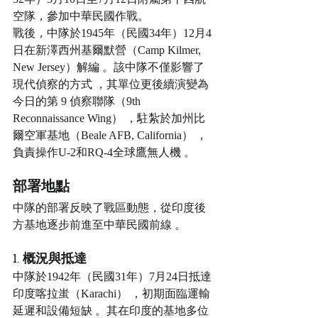
空隊，參加中華民國作戰。
戰後，中隊於1945年（民國34年）12月4
日在新澤西州基爾默營（Camp Kilmer, 
New Jersey）解編 。該中隊不僅影響了
現代偵察的方式 ，其單位更後續演變為
今日的第 9 偵察聯隊（9th 
Reconnaissance Wing） ，駐紮於加州比
爾空軍基地（Beale AFB, California） ，
負責操作U-2和RQ-4全球鷹無人機 。
部署地點
中隊的部署反映了戰區動態，從印度後
方基地逐步前進至中華民國前線 。
1. 概況與抵達
中隊於1942年（民國31年）7月24日抵達
印度喀拉蚩（Karachi） ，初期面臨運輸
延遲和設備短缺 。其在印度的基地多位