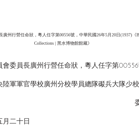
營任命狀，粵人任字第00556號，中華民國26年5月20日(1937)《Black W
Collections | 黑水博物館館藏》
會委員長廣州行營任命狀，粵人任字第00556
央陸軍軍官學校廣州分校學員總隊礟兵大隊少
五月二十日