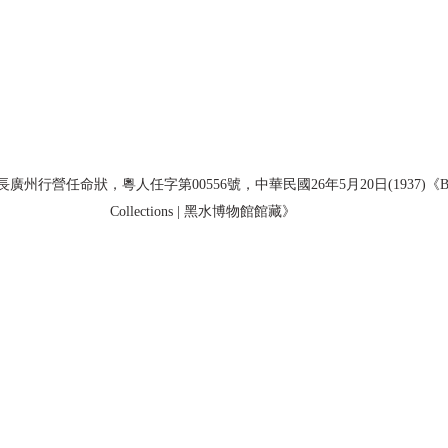
營任命狀，粵人任字第00556號，中華民國26年5月20日(1937)《Black W
Collections | 黑水博物館館藏》