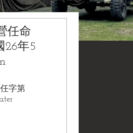
營任命
26年5
m
人任字第
er 