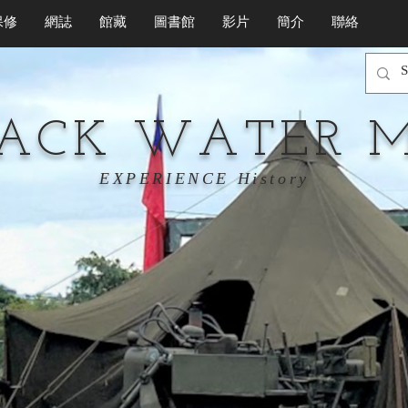
保修
網誌
館藏
圖書館
影片
簡介
聯絡
LACK WATER 
EXPERIENCE History