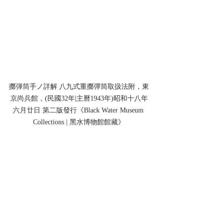
擲弾筒手ノ詳解 八九式重擲彈筒取扱法附，東
京尚兵館，(民國32年|主曆1943年)昭和十八年
六月廿日 第二版發行《Black Water Museum 
Collections | 黑水博物館館藏》