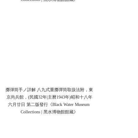
擲弾筒手ノ詳解 八九式重擲彈筒取扱法附，東
京尚兵館，(民國32年|主曆1943年)昭和十八年
六月廿日 第二版發行《Black Water Museum 
Collections | 黑水博物館館藏》