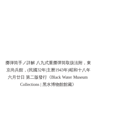
擲弾筒手ノ詳解 八九式重擲彈筒取扱法附，東
京尚兵館，(民國32年|主曆1943年)昭和十八年
六月廿日 第二版發行《Black Water Museum 
Collections | 黑水博物館館藏》