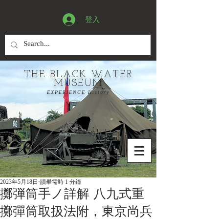
登入
THE BLACK WATER
MUSEUM
EXPERIENCE History
2023年5月18日
讀畢需時 1 分鐘
擲弾筒手ノ詳解 八九式重
擲彈筒取扱法附，東京尚兵