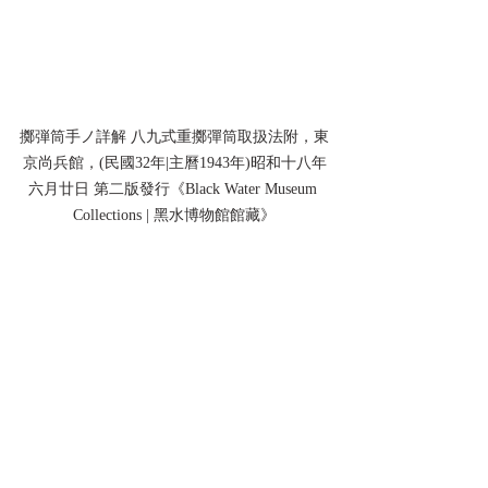
擲弾筒手ノ詳解 八九式重擲彈筒取扱法附，東
京尚兵館，(民國32年|主曆1943年)昭和十八年
六月廿日 第二版發行《Black Water Museum 
Collections | 黑水博物館館藏》