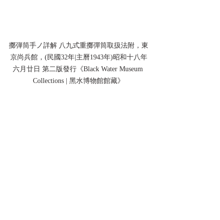
擲弾筒手ノ詳解 八九式重擲彈筒取扱法附，東
京尚兵館，(民國32年|主曆1943年)昭和十八年
六月廿日 第二版發行《Black Water Museum 
Collections | 黑水博物館館藏》