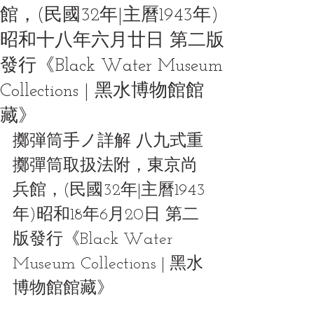
館，(民國32年|主曆1943年)
昭和十八年六月廿日 第二版
發行《Black Water Museum
Collections | 黑水博物館館
藏》
擲弾筒手ノ詳解 八九式重
擲彈筒取扱法附，東京尚
兵館，(民國32年|主曆1943
年)昭和18年6月20日 第二
版發行《Black Water 
Museum Collections | 黑水
博物館館藏》