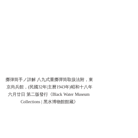
擲弾筒手ノ詳解 八九式重擲彈筒取扱法附，東
京尚兵館，(民國32年|主曆1943年)昭和十八年
六月廿日 第二版發行《Black Water Museum 
Collections | 黑水博物館館藏》