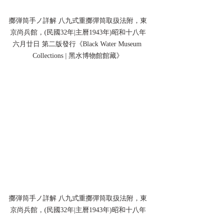
擲弾筒手ノ詳解 八九式重擲彈筒取扱法附，東
京尚兵館，(民國32年|主曆1943年)昭和十八年
六月廿日 第二版發行《Black Water Museum 
Collections | 黑水博物館館藏》
擲弾筒手ノ詳解 八九式重擲彈筒取扱法附，東
京尚兵館，(民國32年|主曆1943年)昭和十八年