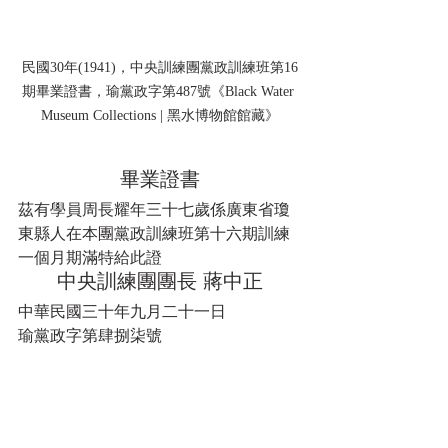
民國30年(1941)，中央訓練團黨政訓練班第16
期畢業證書，瑜黨政字第487號《Black Water 
Museum Collections | 黑水博物館館藏》
畢業證書
茲有學員周長耀年三十七歲係廣東省瓊
東縣人在本團黨政訓練班第十六期訓練
一個月期滿特給此證
中央訓練團團長 蔣中正
中華民國三十年九月二十一日
瑜黨政字第肆捌柒號