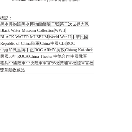
標記：
黑水博物館
黑水博物館館藏
二戰
第二次世界大戰
Black Water Museum Collection
WWII
BLACK WATER MUSEUM
World War II
中華民國
Republic of China
陸軍
China
中國
CBI
ROC
中緬印戰區
蔣中正
ROC ARMY
抗戰
Chiang Kai-shek
民國30年
ROCA
China Theater
中德合作
中國戰區
砲兵
中國陸軍
中央陸軍軍官學校
黃埔軍校
陸軍官校
獎章類收藏品
相關文章
查看全部