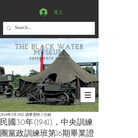
登入
THE BLACK WATER
MUSEUM
EXPERIENCE History
2024年3月19日
讀畢需時 1 分鐘
民國30年(1941)，中央訓練
團黨政訓練班第16期畢業證