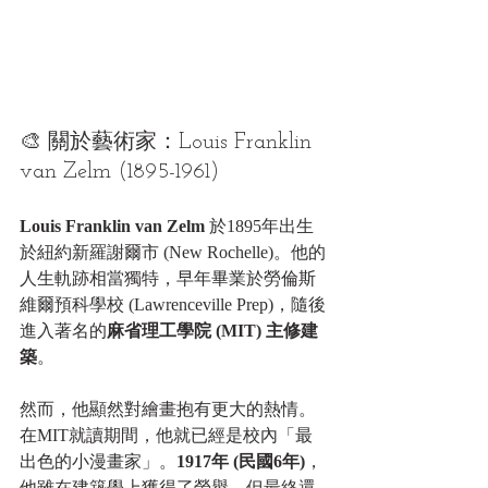
🎨 關於藝術家：Louis Franklin 
van Zelm (1895-1961)
Louis Franklin van Zelm
 於1895年出生
於紐約新羅謝爾市 (New Rochelle)。他的
人生軌跡相當獨特，早年畢業於勞倫斯
維爾預科學校 (Lawrenceville Prep)，隨後
進入著名的
麻省理工學院 (MIT) 主修建
築
。
然而，他顯然對繪畫抱有更大的熱情。
在MIT就讀期間，他就已經是校內「最
出色的小漫畫家」。
1917年 (民國6年)
，
他雖在建築學上獲得了榮譽，但最終還