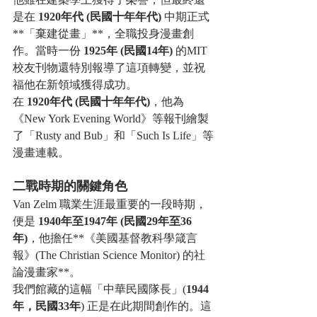
是在 
1920年代 (民國十年年代)
 中期正式
**「棄建從畫」**，全職投身漫畫創
作。當時一份 
1925年 (民國14年)
 的MIT
校友刊物還特別報導了這項轉變，並祝
福他在新領域獲得成功。
在 
1920年代 (民國十年年代)
，他為
《New York Evening World》等報刊繪製
了「Rusty and Bub」和「Such Is Life」等
漫畫連載。
二戰時期的關鍵角色
Van Zelm 職業生涯最重要的一段時期，
便是 
1940年至1947年 (民國29年至36
年)
，他擔任**《美國基督教科學箴言
報》(The Christian Science Monitor) 的社
論漫畫家**。
我們館藏的這幅「中華民國隊長」(
1944
年，民國33年
) 正是在此期間創作的。這