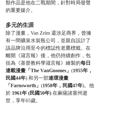
類作品是他在二戰期間，針對時局發聲
的重要媒介。
多元的生涯
除了漫畫，Van Zelm 還涉足商界，曾擁
有一間礦泉水裝瓶公司，並親自設計了
該品牌沿用至今的標誌性老鷹標籤。在
離開《箴言報》後，他仍持續創作，包
括為《基督教科學箴言報》繪製的
每日
連載漫畫「The VanGnomes」
(
1955年，
民國44年
) 和另一部
連環漫畫
「Farnsworth」
(
1958年，民國47年
)。他
於 
1961年 (民國50年)
 在麻薩諸塞州逝
世，享年65歲。