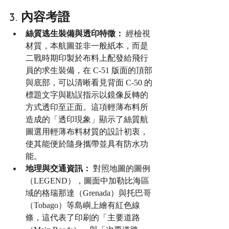
3. 內容考證
絲質逃生裝備與透印特徵：
 經檢視
材質，本航圖並非一般紙本，而是
二戰時期印製於布料上配發給飛行
員的求生裝備，在 C-51 版面的頂部
與底部，可以清晰看見背面 C-50 的
標題文字與勘誤指示以鏡像反轉的
方式透印至正面。這項輕薄布料所
造成的「透印現象」顯示了絲質航
圖選用輕薄布料材質的設計初衷，
使其能便於隨身攜帶並具有防水功
能。
地理與交通資訊：
 對照地圖的圖例
（LEGEND），圖面中加勒比海區
域的格瑞那達（Grenada）與托巴哥
（Tobago）等島嶼上繪有紅色線
條，這代表了印刷的「主要道路