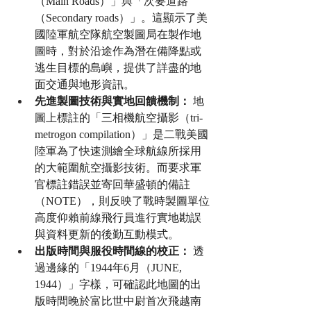
（Main Roads）」與「次要道路
（Secondary roads）」。這顯示了美
國陸軍航空隊航空製圖局在製作地
圖時，對於沿途作為潛在備降點或
逃生目標的島嶼，提供了詳盡的地
面交通與地形資訊。
先進製圖技術與實地回饋機制：
 地
圖上標註的「三相機航空攝影（tri-
metrogon compilation）」是二戰美國
陸軍為了快速測繪全球航線所採用
的大範圍航空攝影技術。而要求軍
官標註錯誤並寄回華盛頓的備註
（NOTE），則反映了戰時製圖單位
高度仰賴前線飛行員進行實地勘誤
與資料更新的後勤互動模式。
出版時間與服役時間線的校正：
 透
過邊緣的「1944年6月（JUNE, 
1944）」字樣，可確認此地圖的出
版時間晚於富比世中尉首次飛越南