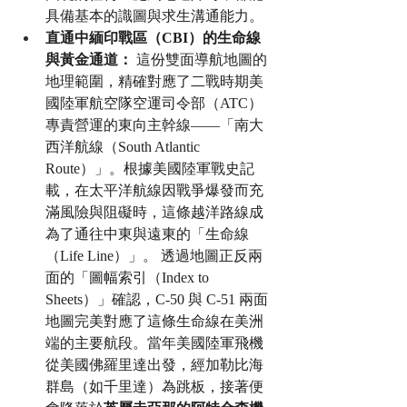
具備基本的識圖與求生溝通能力。
直通中緬印戰區（CBI）的生命線
與黃金通道：
 這份雙面導航地圖的
地理範圍，精確對應了二戰時期美
國陸軍航空隊空運司令部（ATC）
專責營運的東向主幹線——「南大
西洋航線（South Atlantic 
Route）」。根據美國陸軍戰史記
載，在太平洋航線因戰爭爆發而充
滿風險與阻礙時，這條越洋路線成
為了通往中東與遠東的「生命線
（Life Line）」。 透過地圖正反兩
面的「圖幅索引（Index to 
Sheets）」確認，C-50 與 C-51 兩面
地圖完美對應了這條生命線在美洲
端的主要航段。當年美國陸軍飛機
從美國佛羅里達出發，經加勒比海
群島（如千里達）為跳板，接著便