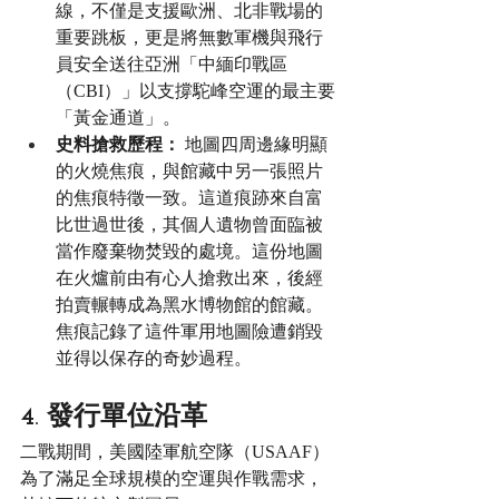
線，不僅是支援歐洲、北非戰場的
重要跳板，更是將無數軍機與飛行
員安全送往亞洲「中緬印戰區
（CBI）」以支撐駝峰空運的最主要
「黃金通道」。
史料搶救歷程：
 地圖四周邊緣明顯
的火燒焦痕，與館藏中另一張照片
的焦痕特徵一致。這道痕跡來自富
比世過世後，其個人遺物曾面臨被
當作廢棄物焚毀的處境。這份地圖
在火爐前由有心人搶救出來，後經
拍賣輾轉成為黑水博物館的館藏。
焦痕記錄了這件軍用地圖險遭銷毀
並得以保存的奇妙過程。
4. 發行單位沿革
二戰期間，美國陸軍航空隊（USAAF）
為了滿足全球規模的空運與作戰需求，