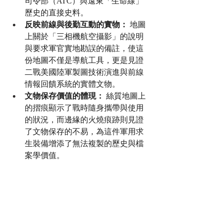
司令部（ATC）與遠東「生命線」
歷史的直接史料。
反映前線與後勤互動的實物：
 地圖
上關於「三相機航空攝影」的說明
與要求軍官實地勘誤的備註，使這
份地圖不僅是導航工具，更是見證
二戰美國陸軍製圖技術演進與前線
情報回饋系統的實體文物。
文物保存價值的體現：
 絲質地圖上
的摺痕顯示了戰時隨身攜帶與使用
的狀況，而邊緣的火燒痕跡則見證
了文物保存的不易，為這件軍用求
生裝備增添了無法複製的歷史與檔
案學價值。