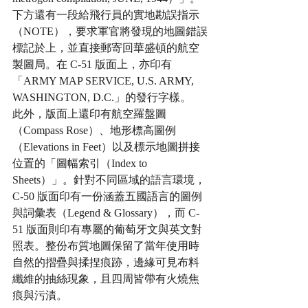
下方還有一段給飛行員的實地勘誤指示
（NOTE），要求軍官將發現的地圖錯誤
標記於上，並直接郵寄回華盛頓的航空
製圖局。在 C-51 版面上，亦印有
「ARMY MAP SERVICE, U.S. ARMY, 
WASHINGTON, D.C.」的發行字樣。
此外，版面上還印有航空羅盤圖
（Compass Rose）、地形標高圖例
（Elevations in Feet）以及標示地圖拼接
位置的「圖幅索引（Index to 
Sheets）」。針對不同區域的語言環境，
C-50 版面印有一份涵蓋五國語言的圖例
與詞彙表（Legend & Glossary），而 C-
51 版面則印有專屬的葡萄牙文與英文對
照表。整份布質地圖保留了當年使用時
自然的摺疊與揉捏痕跡，邊緣可見布料
纖維的抽絲現象，且四周皆帶有火燒焦
痕與污漬。