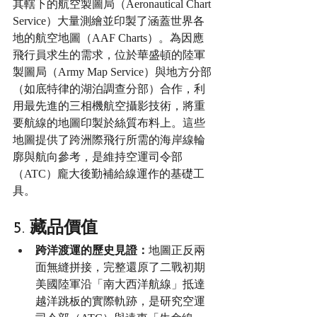
其轄下的航空製圖局（Aeronautical Chart 
Service）大量測繪並印製了涵蓋世界各
地的航空地圖（AAF Charts）。為因應
飛行員求生的需求，位於華盛頓的陸軍
製圖局（Army Map Service）與地方分部
（如底特律的湖泊調查分部）合作，利
用最先進的三相機航空攝影技術，將重
要航線的地圖印製於絲質布料上。這些
地圖提供了跨洲際飛行所需的海岸線輪
廓與航向參考，是維持空運司令部
（ATC）龐大後勤補給線運作的基礎工
具。
5. 藏品價值
跨洋渡運的歷史見證：
地圖正反兩
面無縫拼接，完整還原了二戰初期
美國陸軍沿「南大西洋航線」抵達
越洋跳板的實際軌跡，是研究空運