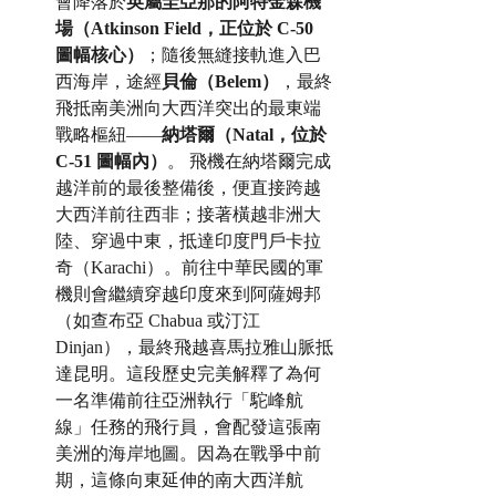
會降落於
英屬圭亞那的阿特金森機
場（Atkinson Field，正位於 C-50 
圖幅核心）
；隨後無縫接軌進入巴
西海岸，途經
貝倫（Belem）
，最終
飛抵南美洲向大西洋突出的最東端
戰略樞紐——
納塔爾（Natal，位於 
C-51 圖幅內）
。 飛機在納塔爾完成
越洋前的最後整備後，便直接跨越
大西洋前往西非；接著橫越非洲大
陸、穿過中東，抵達印度門戶卡拉
奇（Karachi）。前往中華民國的軍
機則會繼續穿越印度來到阿薩姆邦
（如查布亞 Chabua 或汀江 
Dinjan），最終飛越喜馬拉雅山脈抵
達昆明。這段歷史完美解釋了為何
一名準備前往亞洲執行「駝峰航
線」任務的飛行員，會配發這張南
美洲的海岸地圖。因為在戰爭中前
期，這條向東延伸的南大西洋航