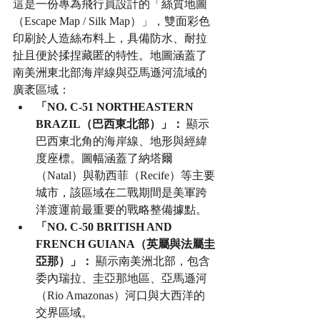
這是一份專為飛行員設計的「絲質地圖
（Escape Map / Silk Map）」，雙面彩色
印刷於人造絲布料上，具備防水、耐拉
扯且便於揉捏藏匿的特性。地圖涵蓋了
南美洲東北部海岸線與亞馬遜河流域的
廣袤區域：
「NO. C-51 NORTHEASTERN 
BRAZIL（巴西東北部）」：
 顯示
巴西東北角的海岸線、地形與經緯
度座標。圖幅涵蓋了納塔爾
（Natal）與勒西菲（Recife）等主要
城市，該區域在二戰期間是美軍跨
洋渡運前最重要的戰略整備據點。
「NO. C-50 BRITISH AND 
FRENCH GUIANA（英屬與法屬圭
亞那）」：
 顯示南美洲北部，包含
委內瑞拉、圭亞那地區、亞馬遜河
（Rio Amazonas）河口與大西洋的
交界區域。