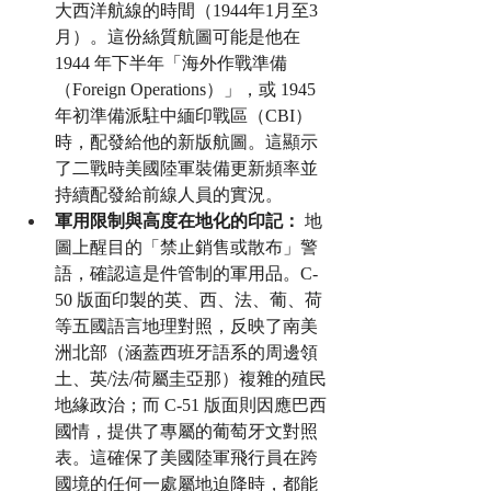
大西洋航線的時間（1944年1月至3
月）。這份絲質航圖可能是他在 
1944 年下半年「海外作戰準備
（Foreign Operations）」，或 1945 
年初準備派駐中緬印戰區（CBI）
時，配發給他的新版航圖。這顯示
了二戰時美國陸軍裝備更新頻率並
持續配發給前線人員的實況。
軍用限制與高度在地化的印記：
 地
圖上醒目的「禁止銷售或散布」警
語，確認這是件管制的軍用品。C-
50 版面印製的英、西、法、葡、荷
等五國語言地理對照，反映了南美
洲北部（涵蓋西班牙語系的周邊領
土、英/法/荷屬圭亞那）複雜的殖民
地緣政治；而 C-51 版面則因應巴西
國情，提供了專屬的葡萄牙文對照
表。這確保了美國陸軍飛行員在跨
國境的任何一處屬地迫降時，都能