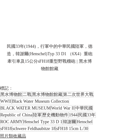
民國33年(1944)，行軍中的中華民國陸軍，德
造，韓謝爾(Henschel)Typ 33 D1 （6X4）重砲
牽引車及15公分sFH18重型野戰榴砲 | 黑水博
物館館藏
標記：
黑水博物館
二戰
黑水博物館館藏
第二次世界大戰
WWII
Black Water Museum Collection
BLACK WATER MUSEUM
World War II
中華民國
Republic of China
陸軍
歷史機動物件
1944
民國33年
ROC ARMY
Henschel Type 33 D 1
韓謝爾
Henschel
sFH18
schwere Feldhaubitze 18
sFH18 15cm L/30
照片類收藏品