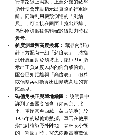
行軍路線上滾動，上蓋外露的錶盤
指針便會連動指示出實際的行軍距
離。同時利用機殼側邊的「測繪
尺」，可直接在圖面上拉出距離，
為部隊調度提供精確的後勤與時程
參考。
斜度測量與高度換算：
 藏品內部磁
針下方配有一組「斜度表」。將指
北針靠面貼於斜坡上，擺錘即可指
示出正負60度以內的仰角或俯角。
配合已知距離與「高度表」，砲兵
或偵察兵可換算出山頭或高塔的實
際高度。
磁偏角校正與戰地繪圖：
 說明書中
詳列了全國各省會（如南京、北
平、重慶甚至西藏、蒙古等地）於
1936年的磁偏角數據。軍官在使用
指北針繪製野外陣地、森林或小徑
的「簡圖」時，需先依照當地數值