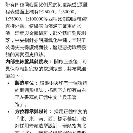
帶有四種同心圓比例尺的刻度錶盤(原里
程表盤面上標有1:25000、1:50000、
1:75000、1:100000等四種比例刻度環)亦
直接外露。錶盤表面佈滿了嚴重的水
漬、泛黃與金屬鏽斑，部分錶面刻度剝
落，中央指針亦明顯氧化生鏽，呈現了
裝備失去保護鏡面後，歷經惡劣環境侵
蝕的真實歷史痕跡。
內部主錶盤與斜度表：
 開啟上蓋後，可
見保存相對完整的觀測錶盤，其布局細
節如下：
製造單位：
 錶盤中央印有一個獨特
的橢圓形標誌，橢圓下方印有由右
至左書寫的正體中文「兵工署
造」。
方位標示與磁針：
 採用正體中文的
「北、東、南、西」標示基點。磁
針採用箭頭造型設計，箭頭指向北
方（北），箭尾呈現尾羽分叉造形