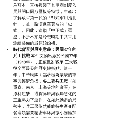
為藍本，直接複製了其單圈刻度佈
局與開口圓形壓板等特徵，生產出
了解放軍第一代的「51式軍用指北
針」，並一路演進至著名的「62
式」。因此，這顆「中正式」羅
盤，不折不扣是冷戰時期中共軍用
測繪裝備的最原始始祖。
時代背景與歷史意義：民國37年的
兵工挑戰
 本件文物出廠於民國37年
（1948年），正值戡亂戰爭 三大戰
役全面爆發的歷史轉折點。這一
年，中華民國面臨著極為嚴峻的軍
事與經濟危機，各主要兵工廠（如
重慶、南京、上海等地的廠區）在
原料短缺、通貨膨脹與戰局惡化的
三重壓力下運作。在如此動盪的局
勢中，兵工署依然能維持生產並配
發這類需要精密車床與微小齒輪加