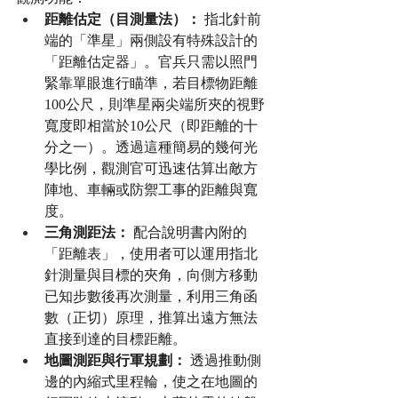
距離估定（目測量法）：
 指北針前
端的「準星」兩側設有特殊設計的
「距離估定器」。官兵只需以照門
緊靠單眼進行瞄準，若目標物距離
100公尺，則準星兩尖端所夾的視野
寬度即相當於10公尺（即距離的十
分之一）。透過這種簡易的幾何光
學比例，觀測官可迅速估算出敵方
陣地、車輛或防禦工事的距離與寬
度。
三角測距法：
 配合說明書內附的
「距離表」，使用者可以運用指北
針測量與目標的夾角，向側方移動
已知步數後再次測量，利用三角函
數（正切）原理，推算出遠方無法
直接到達的目標距離。
地圖測距與行軍規劃：
 透過推動側
邊的內縮式里程輪，使之在地圖的