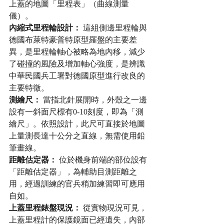
上蓋的地圖「里程表」（曲線測量
儀）。
內縮式里程輪設計：
 這組側邊里程輪與
德國布萊特豪普特原型羅盤的主要差
異，是里程輪軸心被略為地內移，減少
了碰撞的風險及增加軸心強度，是辨識
中華民國兵工署對德國原型進行改良的
主要特徵。
測繪尺：
 當指北針展開時，外殼之一邊
設有一斜面尺標有0-10刻度，即為「測
繪尺」。依照設計，此尺可直接於地圖
上量測長達十公分之直線，無需使用鉛
筆畫線。
距離估定器：
 位於機身前端的部位設有
「距離估定器」，為輔助目測距離之
用，經過訓練的官兵稍加練習即可應用
自如。
上蓋里程錶盤現況：
 從實物現況可見，
上蓋里程計的保護鏡面已經遺失，內部