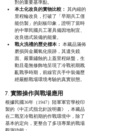
對的重要基準點。
本土化改良的實物比較：
 其內縮的
里程輪改良，打破了「早期兵工僅
能仿製」的刻板印象，證明了當時
的中華民國兵工署具備因地制宜、
改良德式裝備的能量。
戰火洗禮的歷史標本：
 本藏品滿佈
磨損與金屬氧化痕跡，其遺失鏡
面、嚴重鏽蝕的上蓋里程錶盤，生
動且毫無修飾地呈現了冷戰初期戡
亂戰爭時期，前線官兵手中裝備歷
經嚴酷戰場環境考驗的真實狀態。
7. 實際操作與戰場應用
根據民國36年（1947）陸軍軍官學校印
製的《中正式指北針說明書》，本藏品
在二戰至冷戰初期的作戰環境中，除了
基本的定向，更整合了多項專業的戰場
觀測功能：