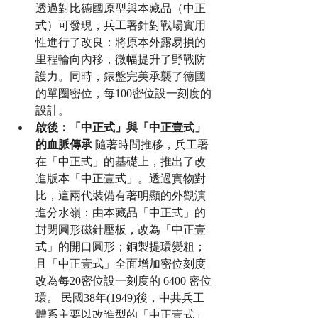
透過對比德國原型與本藏品（中正
式）可發現，兵工署針對戰場實用
性進行了改良：將原本外露易損的
里程輪向內移，微幅提升了野戰防
護力。同時，錶盤完美承襲了德國
的單圈密位，每100密位設一刻度的
設計。
啟後：「中正式」與「中正壹式」
的血脈傳承
 隨著時間推移，兵工署
在「中正式」的基礎上，推出了改
進版本「中正壹式」。透過實物對
比，這兩代裝備有著明顯的外觀演
進分水嶺：由本藏品「中正式」的
封閉圓形磁針壓板，改為「中正壹
式」的開口圓形；銅製提環變粗；
且「中正壹式」全面增加密位刻度
改為每20密位設一刻度的 6400 密位
環。 民國38年(1949)後，中共兵工
體系主要以改進型的「中正壹式」