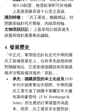
有0-10刻度，無需鉛筆即可於地圖
上直接測量長達十公里之直線。
識別特徵：
 「兵工署造」橢圓標誌、封
閉圓形磁針托片壓板、內縮里程輪。
文物現狀註記：
 上蓋里程計鏡面遺失，
錶盤與指針嚴重氧化鏽蝕。
4. 發展歷史
「中正式」軍用指北針在近代中華民國
兵工裝備發展史上，佔有承先啟後的絕
對關鍵地位。它是銜接德國技術與後續
兩岸冷戰裝備演進的「原點」。
承先：德國原型的本土化改良
1930
年代中德軍事合作期間，中華民國
兵工署引進了德國卡塞爾百年大廠
布萊特豪普特（F.W. Breithaupt & 
Sohn）所生產的行軍羅盤作為藍
本。然而，兵工署並非全盤照抄。