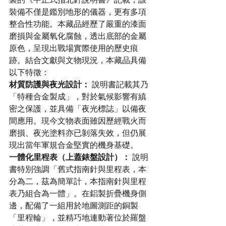
裝備不僅是鑑別地形的儀器，更有多項
整合性功能。本藏品經歷了嚴重的漆面
磨損與金屬氧化腐蝕，透出底部的金屬
原色，呈現出戰場實際使用的歷史痕
跡。結合文獻與文物現況，本藏品具備
以下特徵：
材質防護與夜光設計：
 說明書記載其乃
「特種合金製成」，對於氣候影響有縝
密之保護，並具備「夜光標誌」以備夜
間應用。現今文物表面雖因歷經戰火而
磨損、夜光塗料亦已剝落失效，但仍展
現出當年軍規合金堅實的機身基礎。
一體化里程表（上蓋錶盤設計）：
 說明
書特別強調「舊式指南針與里程表，本
分為二，茲為簡單計，本指南針與里程
表乃組合為一體」。在鋁製折疊機身側
邊，配備了一組用於地圖測距的銅製
「里程輪」，並精巧地連動著位於羅盤