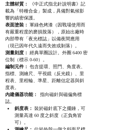
主體材質：
 《中正式指北針說明書》記
載為「特種合金」製成，具備對氣候影
響的縝密保護。
表面塗裝：
 軍綠色烤漆（因戰場使用而
有嚴重程度的磨損脫落），原始出廠時
內部帶有「夜光標誌」以備夜間應用
（現已因年代久遠而失效或剝落）。
測量刻度：
 經典單圈設計。外圈 6400 密
位制（標示 0-60）。
編制元件：
 包含提環、照門、角度表、
指標、測繪尺、平視鏡（反光鏡）、里
程表、里程輪、準星、距離估定器與斜
度表。
內建儀器功能：
  指向磁針與磁偏角標
誌。
斜度表：
 裝於磁針底下之擺錘，可
測量高達 60 度之斜度（正負角皆
可）。
測繪尺：
 位於外殼一側之斜面尺標