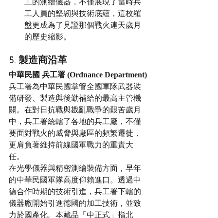
工的測繪儀器，不僅展現了當時兵
工人員的堅韌與技術底蘊，這枚羅
盤更成為了見證那個戰火連天歲月
的歷史縮影。
5. 製造商沿革
中華民國 兵工署 (Ordnance Department)
兵工署為中華民國掌管全國軍隊武器裝
備研發、製造與後勤補給的最高主管機
關。在對日抗戰與戡亂戰爭的艱苦歲月
中，兵工署統轄了各地的兵工廠，不僅
要面對戰火的威脅與廠區的頻繁遷徙，
更肩負著維持前線國軍戰力的重責大
任。
在光學儀器與精密測繪裝備方面，早年
的中華民國軍隊高度仰賴進口。透過中
德合作時期的技術引進，兵工署下轄的
儀器廠開始引進德國的加工技術，並致
力於國產化。本藏品「中正式」指北