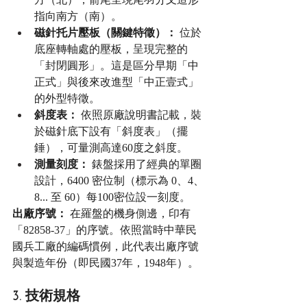
指向南方（南）。
磁針托片壓板（關鍵特徵）：
 位於
底座轉軸處的壓板，呈現完整的
「封閉圓形」。這是區分早期「中
正式」與後來改進型「中正壹式」
的外型特徵。
斜度表：
 依照原廠說明書記載，裝
於磁針底下設有「斜度表」（擺
錘），可量測高達60度之斜度。
測量刻度：
 錶盤採用了經典的單圈
設計，6400 密位制（標示為 0、4、
8... 至 60）每100密位設一刻度。
出廠序號：
 在羅盤的機身側邊，印有
「82858-37」的序號。依照當時中華民
國兵工廠的編碼慣例，此代表出廠序號
與製造年份（即民國37年，1948年）。
3. 技術規格