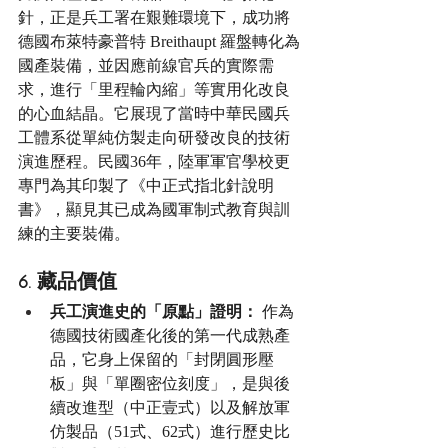
針，正是兵工署在艱難環境下，成功將
德國布萊特豪普特 Breithaupt 羅盤轉化為
國產裝備，並因應前線官兵的實際需
求，進行「里程輪內縮」等實用化改良
的心血結晶。它展現了當時中華民國兵
工體系從單純仿製走向研發改良的技術
演進歷程。民國36年，陸軍軍官學校更
專門為其印製了《中正式指北針說明
書》，顯見其已成為國軍制式教育與訓
練的主要裝備。
6. 藏品價值
兵工演進史的「原點」證明：
 作為
德國技術國產化後的第一代成熟產
品，它身上保留的「封閉圓形壓
板」與「單圈密位刻度」，是與後
續改進型（中正壹式）以及解放軍
仿製品（51式、62式）進行歷史比