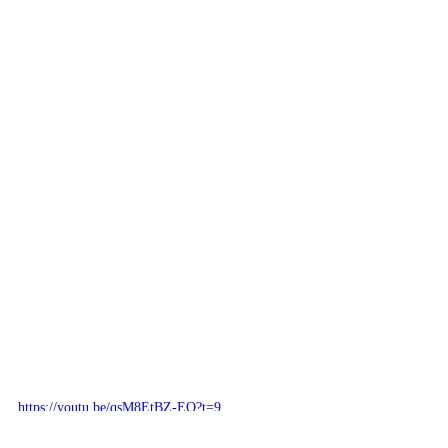
https://youtu.be/qsM8EtBZ-EQ?t=9