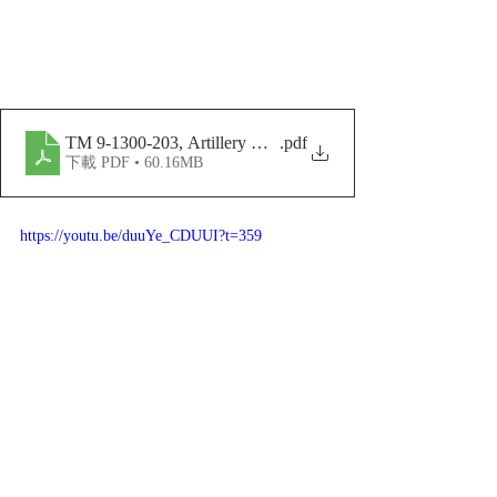
TM 9-1300-203, Artillery Ammunition
.pdf
下載 PDF • 60.16MB
https://youtu.be/duuYe_CDUUI?t=359