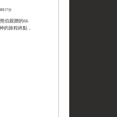
4時37分
取熊伯親贈的66
神的旅程終點，