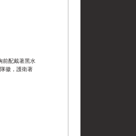
伯胸前配戴著黑水
剛隊徽，護衛著