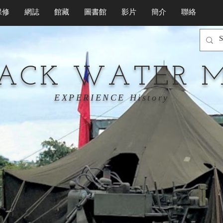
保修
網誌
館藏
圖書館
影片
簡介
聯絡
LACK WATER 
EXPERIENCE History