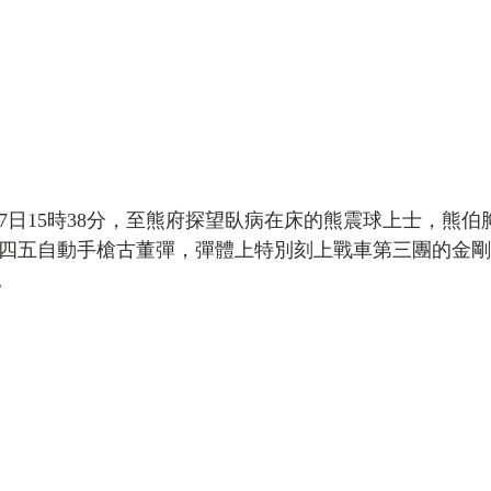
)10月7日15時38分，至熊府探望臥病在床的熊震球上士，熊
21 四五自動手槍古董彈，彈體上特別刻上戰車第三團的金
。