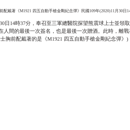
配戴著《M1921 四五自動手槍金剛紀念彈》民國109年(2020)11月30日1
)11月30日14時37分，奉召至三軍總醫院探望熊震球上士並領
在人間的最後一次簽名，也是最後一次贈酒。此時，離戰
上士胸前配戴著的是《M1921 四五自動手槍金剛紀念彈》)