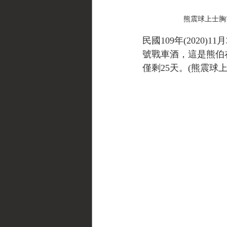
熊震球上士胸前
民國109年(2020
號戰車酒，這是熊伯
僅剩25天。(熊震球