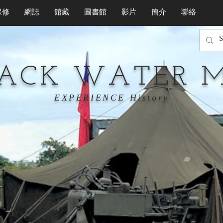
保修
網誌
館藏
圖書館
影片
簡介
聯絡
LACK WATER 
EXPERIENCE History