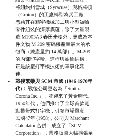
將紐約州雪城（Syracuse）與格羅頓
（Groton）的工廠轉型為兵工廠。
憑藉其在精密機械加工與小型齒輪
零件組裝的深厚底蘊，除了大量製
造 M1903A3 春田步槍外，更成為本
件文物 M-209 密碼機產量最大的承
包商（總產量約 14 萬部）。M-209 
的內部印字輪、連桿與齒輪結構，
正是該廠打字機技術的軍事化延
伸。
戰後繁榮與 SCM 帝國 (1946-1970年
代)：
 戰後公司更名為「Smith-
Corona Inc.」，並迎來了黃金時代。
1950年代，他們推出了全球首款電
動攜帶式打字機，引領市場風潮。
民國47年 (1958)，公司與 Marchant 
Calculator 合併，成立了「SCM 
Corporation」，業務版圖大幅擴張至