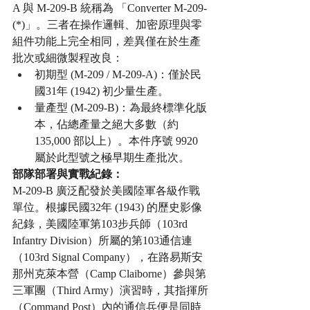
A 與 M-209-B 統稱為 「Converter M-209-
(*)」。三者在操作邏輯、加密原理與零
組件功能上完全相同，差異僅在於生產
批次或細微製程改良：
初期型 (M-209 / M-209-A)：僅於民
國31年 (1942) 初少量生產。
量產型 (M-209-B)：為最終標準化版
本，佔總產量之絕大多數（約 
135,000 部以上）。本件序號 9920 
屬於此型號之極早期生產批次。
部隊部署與實戰紀錄：
M-209-B 廣泛配發於美國陸軍各級作戰
單位。根據民國32年 (1943) 的歷史影像
紀錄，美國陸軍第103步兵師（103rd 
Infantry Division）所屬的第103通信連
（103rd Signal Company），在路易斯安
那州克萊本營（Camp Claiborne）參與第
三軍團（Third Army）演習時，其指揮所
（Command Post）內的通信兵便是同時