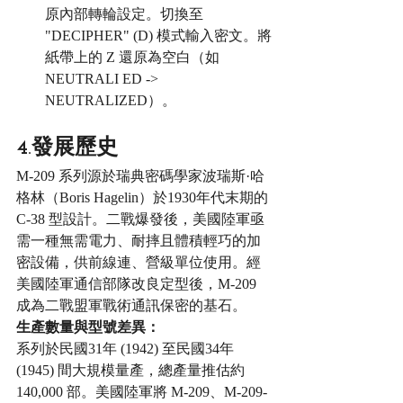
原內部轉輪設定。切換至 
"DECIPHER" (D) 模式輸入密文。將
紙帶上的 Z 還原為空白（如 
NEUTRALI ED -> 
NEUTRALIZED）。
4.發展歷史
M-209 系列源於瑞典密碼學家波瑞斯·哈
格林（Boris Hagelin）於1930年代末期的 
C-38 型設計。二戰爆發後，美國陸軍亟
需一種無需電力、耐摔且體積輕巧的加
密設備，供前線連、營級單位使用。經
美國陸軍通信部隊改良定型後，M-209 
成為二戰盟軍戰術通訊保密的基石。
生產數量與型號差異：
系列於民國31年 (1942) 至民國34年 
(1945) 間大規模量產，總產量推估約 
140,000 部。美國陸軍將 M-209、M-209-