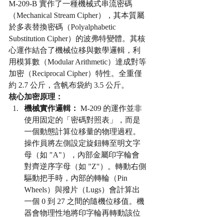
M-209-B 實作了一種機械式串流密碼
（Mechanical Stream Cipher），其本質屬
於多表替換密碼（Polyalphabetic 
Substitution Cipher）的波弗特變體。其核
心運作結合了機械位移與數學邏輯，利
用模算數（Modular Arithmetic）達成對等
加密（Reciprocal Cipher）特性。全重僅
約 2.7 公斤，含帆布袋約 3.5 公斤。
核心加密原理：
機械實作邏輯：
 M-209 的運作並非
使用固定的「密碼對照表」，而是
一個動態計算位移量的物理過程。
操作員將左側設定旋鈕轉至明文字
母（如 "A"），內部金屬印字輪會
對齊逆序字母（如 "Z"）。轉動右側
驅動把手時，內部的轉輪（Pin 
Wheels）與撥片（Lugs）會計算出
一個 0 到 27 之間的隨機位移值。機
器會物理性地將印字輪再轉動該位