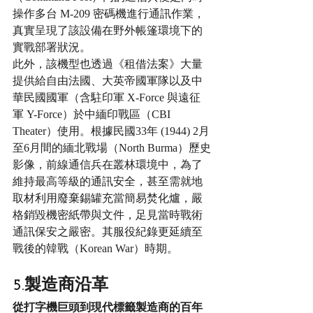
操作多台 M-209 密碼機進行通訊作業，
真實呈現了該設備在野外帳篷環境下的
實戰部署狀況。
此外，該機型也透過《租借法案》大量
提供給自由法國、大英帝國軍隊以及中
華民國國軍（含駐印軍 X-Force 與遠征
軍 Y-Force）於中緬印戰區（CBI 
Theater）使用。根據民國33年 (1944) 2月
至6月間的緬北戰場（North Burma）歷史
影像，前線通信兵在叢林環境中，為了
維持最高等級的通訊安全，甚至需就地
取材利用廢棄錫罐充當簡易焚化爐，嚴
格銷毀機密紙帶與文件，足見當時戰術
通訊保安之嚴密。其服役紀錄更延續至
戰後的韓戰（Korean War）時期。
5.製造商沿革
從打字機巨頭到現代標籤製造商的百年