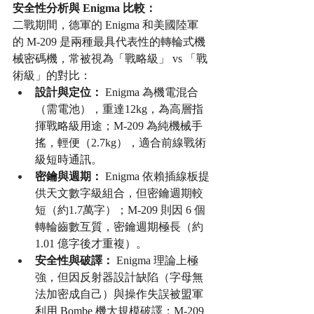
安全性分析與 Enigma 比較：
二戰期間，德軍的 Enigma 和美國陸軍
的 M-209 是兩種最具代表性的轉輪式機
械密碼機，常被視為「戰略級」 vs 「戰
術級」的對比：
設計與定位：
 Enigma 為機電混合
（需電池），重達12kg，為高層指
揮戰略級用途；M-209 為純機械手
搖，輕便（2.7kg），適合前線戰術
級短時通訊。
密鑰與週期：
 Enigma 依賴插線板提
供天文數字級組合，但密鑰週期較
短（約1.7萬字）；M-209 則因 6 個
轉輪齒數互質，密鑰週期極長（約 
1.01 億字後才重複）。
安全性與破譯：
 Enigma 理論上極
強，但因反射器設計缺陷（字母無
法加密成自己）與操作失誤被盟軍
利用 Bombe 機大規模破譯；M-209 