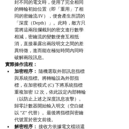
封不同的電文時，使用了完全相同
的轉輪初始位置（即「重用」了相
同的密鑰流/IV），便會產生所謂的
「深度（Depth）」。此時，敵方只
需將這兩段攔截到的密文進行數學
相減，密鑰流的變數便會互相抵
消，直接暴露出兩段明文之間的差
異特徵，進而能在極短時間內同時
破解兩段訊息。
實際操作流程：
加密程序：
 隨機選取外部訊息指標
與系統指標。將轉輪設為外部指
標，在加密模式 (C) 下將系統指標
重複加密 12 次，依此設定內部轉輪
（以防止上述之深度訊息攻擊）。
歸零計數器開始輸入明文（空白鍵
以 "Z" 代替）。最後將指標與密鑰
代號置於密文前後。
解密程序：
 接收方依據電文檔頭還