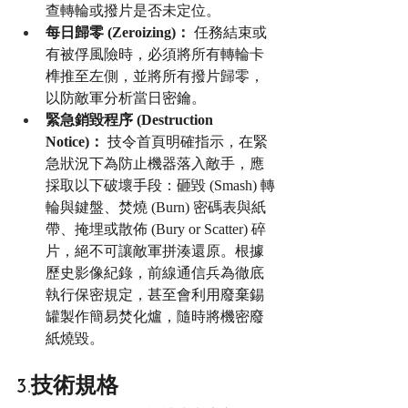
查轉輪或撥片是否未定位。
每日歸零 (Zeroizing)：
 任務結束或
有被俘風險時，必須將所有轉輪卡
榫推至左側，並將所有撥片歸零，
以防敵軍分析當日密鑰。
緊急銷毀程序 (Destruction 
Notice)：
 技令首頁明確指示，在緊
急狀況下為防止機器落入敵手，應
採取以下破壞手段：砸毀 (Smash) 轉
輪與鍵盤、焚燒 (Burn) 密碼表與紙
帶、掩埋或散佈 (Bury or Scatter) 碎
片，絕不可讓敵軍拼湊還原。根據
歷史影像紀錄，前線通信兵為徹底
執行保密規定，甚至會利用廢棄錫
罐製作簡易焚化爐，隨時將機密廢
紙燒毀。
3.技術規格