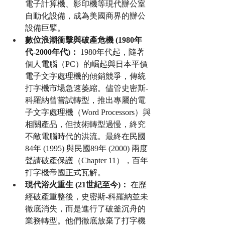
電子計算機、影印機等現代辦公室
自動化設備，成為美國商界的辦公
設備巨擘。
數位浪潮衝擊與破產危機 (1980年
代-2000年代)：
 1980年代起，隨著
個人電腦（PC）的崛起與日本平價
電子文字處理機的傾銷競爭，傳統
打字機市場急速萎縮。儘管史密斯-
科羅納曾嘗試轉型，推出專屬的電
子文字處理機（Word Processors）與
相關產品，但技術轉型過慢，終究
不敵電腦時代的洪流。最終在民國
84年 (1995) 與民國89年 (2000) 兩度
聲請破產保護（Chapter 11），百年
打字機帝國正式瓦解。
現代浴火重生 (21世紀至今)：
 在歷
經破產重整後，史密斯-科羅納並未
徹底消失，而是進行了破釜沉舟的
業務轉型。他們徹底放棄了打字機