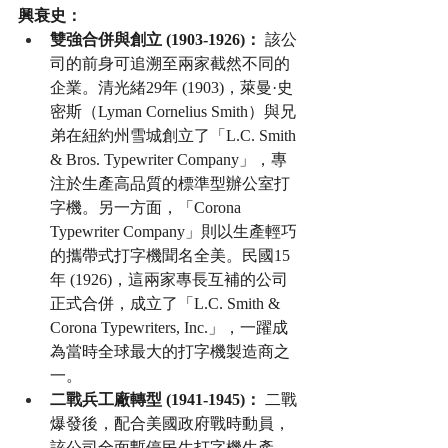
興衰史：
雙強合併與創立 (1903-1926)：
 該公
司的前身可追溯至兩家截然不同的
企業。清光緒29年 (1903)，萊曼·史
密斯（Lyman Cornelius Smith）與兄
弟在紐約州雪城創立了「L.C. Smith 
& Bros. Typewriter Company」，專
注於生產高品質的標準型辦公室打
字機。另一方面，「Corona 
Typewriter Company」則以生產輕巧
的攜帶式打字機聞名全美。民國15
年 (1926)，這兩家專長互補的公司
正式合併，成立了「L.C. Smith & 
Corona Typewriters, Inc.」，一躍成
為當時全球最大的打字機製造商之
一。
二戰兵工廠轉型 (1941-1945)：
 二戰
爆發後，配合美國政府戰時動員，
該公司全面暫停民生打字機生產，