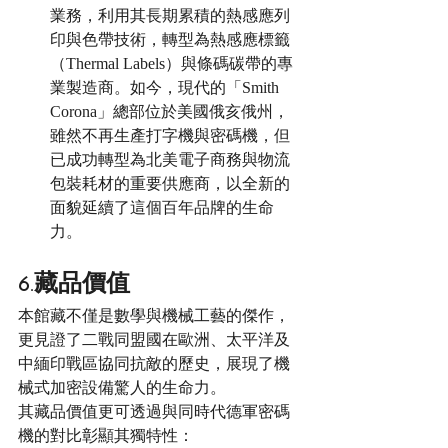
業務，利用其長期累積的熱感應列
印與色帶技術，轉型為熱感應標籤
（Thermal Labels）與條碼碳帶的專
業製造商。如今，現代的「Smith 
Corona」總部位於美國俄亥俄州，
雖然不再生產打字機與密碼機，但
已成功轉型為北美電子商務與物流
包裝耗材的重要供應商，以全新的
面貌延續了這個百年品牌的生命
力。
6.藏品價值
本館藏不僅是數學與機械工藝的傑作，
更見證了二戰同盟國在歐洲、太平洋及
中緬印戰區協同抗敵的歷史，展現了機
械式加密設備驚人的生命力。
其藏品價值更可透過與同時代德軍密碼
機的對比彰顯其獨特性：