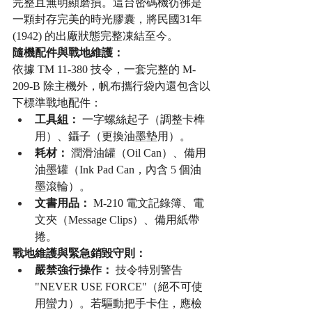
完整且無明顯磨損。這台密碼機彷彿是
一顆封存完美的時光膠囊，將民國31年 
(1942) 的出廠狀態完整凍結至今。
隨機配件與戰地維護：
依據 TM 11-380 技令，一套完整的 M-
209-B 除主機外，帆布攜行袋內還包含以
下標準戰地配件：
工具組：
 一字螺絲起子（調整卡榫
用）、鑷子（更換油墨墊用）。
耗材：
 潤滑油罐（Oil Can）、備用
油墨罐（Ink Pad Can，內含 5 個油
墨滾輪）。
文書用品：
 M-210 電文記錄簿、電
文夾（Message Clips）、備用紙帶
捲。
戰地維護與緊急銷毀守則：
嚴禁強行操作：
 技令特別警告 
"NEVER USE FORCE"（絕不可使
用蠻力）。若驅動把手卡住，應檢