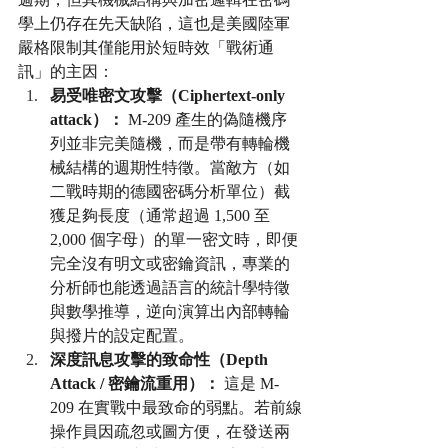
學上仍存在先天缺陷，這也是美國陸軍
嚴格限制其僅能用於短時效「戰術通
訊」的主因：
易受唯密文攻擊（Ciphertext-only 
attack）：
 M-209 產生的偽隨機序
列並非完美隨機，而是帶有轉輪機
械結構的週期性特徵。當敵方（如
二戰時期的德國密碼分析單位）截
獲足夠長度（通常超過 1,500 至 
2,000 個字母）的單一密文時，即便
完全沒有明文或密鑰資訊，專業的
分析師也能透過語言的統計學特徵
與數學推導，逆向演算出內部轉輪
與撥片的設定配置。
深度訊息攻擊的致命性（Depth 
Attack / 密鑰流重用）：
 這是 M-
209 在實戰中最致命的弱點。若前線
操作員因疏忽或圖方便，在發送兩