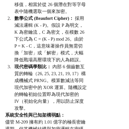
移值，相當於從 26 個潛在對等字母
表中隨機選取一個來加密。
數學公式 (Beaufort Cipher)：
 採用
減法邏輯 (K - P)。假設 P 為明文，
K 為密鑰流，C 為密文，在模數 26 
下公式為 C = (K - P) mod 26。由於 
P = K - C，這意味著操作員無需切
換「加密」或「解密」模式，大幅
降低戰場高壓環境下的人為錯誤。
現代密碼學類比：
 內部 6 個齒數互
質的轉輪（26, 25, 23, 21, 19, 17）構
成機械式 PRNG。模算數減法等同
現代加密中的 XOR 運算。隨機設定
的轉輪初始位置即為現代加密的 
IV（初始化向量），用以防止深度
攻擊。
系統安全性與已知架構弱點：
儘管 M-209 擁有約 1.01 億字的極長密鑰
週期，但其機械結構與加密邏輯在密碼