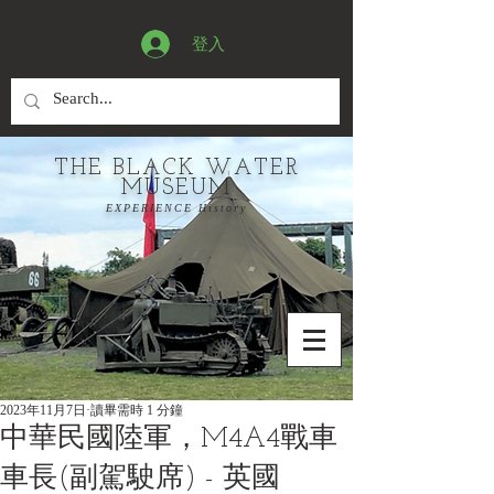
登入
THE BLACK WATER
MUSEUM
EXPERIENCE History
2023年11月7日
讀畢需時 1 分鐘
中華民國陸軍，M4A4戰車
車長(副駕駛席) - 英國