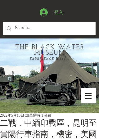
登入
THE BLACK WATER
MUSEUM
EXPERIENCE History
2022年5月15日
讀畢需時 1 分鐘
二戰，中緬印戰區，昆明至
貴陽行車指南，機密，美國