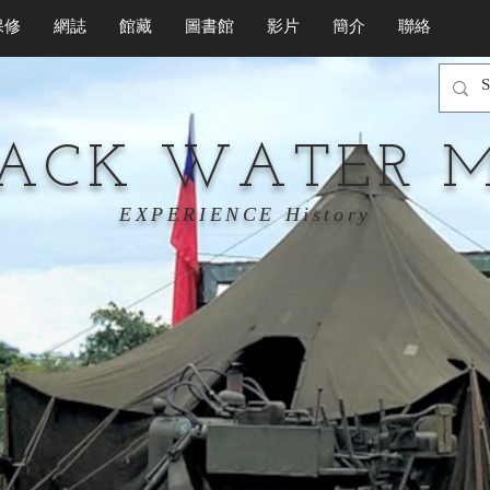
保修
網誌
館藏
圖書館
影片
簡介
聯絡
LACK WATER 
EXPERIENCE History