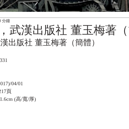
0 分鐘
，武漢出版社 董玉梅著
漢出版社 董玉梅著（簡體）
331
7)/04/01
17頁
.6cm (高/寬/厚)