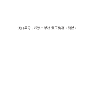
漢口里分，武漢出版社 董玉梅著（簡體）