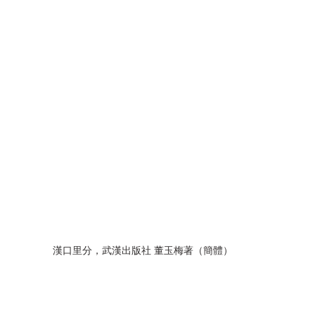
漢口里分，武漢出版社 董玉梅著（簡體）