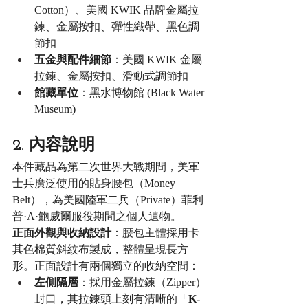
Cotton）、美國 KWIK 品牌金屬拉
鍊、金屬按扣、彈性織帶、黑色調
節扣
五金與配件細節
：美國 KWIK 金屬
拉鍊、金屬按扣、滑動式調節扣
館藏單位
：黑水博物館 (Black Water 
Museum)
2. 內容說明
本件藏品為第二次世界大戰期間，美軍
士兵廣泛使用的貼身腰包（Money 
Belt），為美國陸軍二兵（Private）菲利
普·A·鮑威爾服役期間之個人遺物。
正面外觀與收納設計
：腰包主體採用卡
其色棉質斜紋布製成，整體呈現長方
形。正面設計有兩個獨立的收納空間：
左側隔層
：採用金屬拉鍊（Zipper）
封口，其拉鍊頭上刻有清晰的「
K-