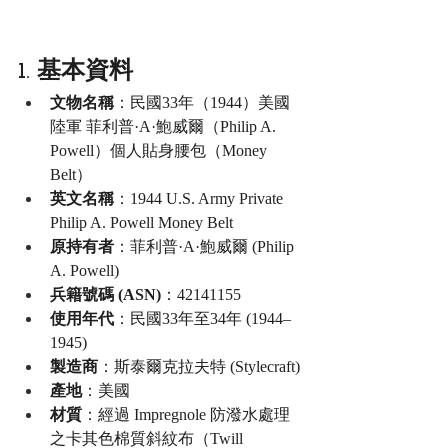
1. 基本資料
文物名稱
：民國33年（1944）美國
陸軍 菲利普·A·鮑威爾（Philip A. 
Powell）個人貼身腰包（Money 
Belt）
英文名稱
：1944 U.S. Army Private 
Philip A. Powell Money Belt
原持有者
：菲利普·A·鮑威爾 (Philip 
A. Powell)
兵籍號碼 (ASN)
：42141155
使用年代
：民國33年至34年 (1944–
1945)
製造商
：斯泰爾克拉夫特 (Stylecraft)
產地
：美國
材質
：經過 Impregnole 防潑水處理
之卡其色棉質斜紋布（Twill 