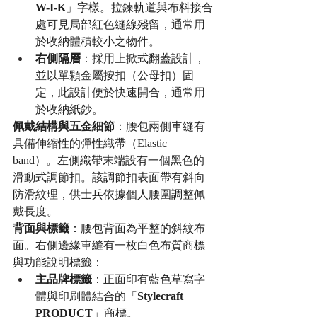
W-I-K
」字樣。拉鍊軌道與布料接合
處可見局部紅色縫線殘留，通常用
於收納體積較小之物件。
右側隔層
：採用上掀式翻蓋設計，
並以單顆金屬按扣（公母扣）固
定，此設計便於快速開合，通常用
於收納紙鈔。
佩戴結構與五金細節
：腰包兩側車縫有
具備伸縮性的彈性織帶（Elastic 
band）。左側織帶末端設有一個黑色的
滑動式調節扣。該調節扣表面帶有斜向
防滑紋理，供士兵依據個人腰圍調整佩
戴長度。
背面與標籤
：腰包背面為平整的斜紋布
面。右側邊緣車縫有一枚白色布質商標
與功能說明標籤：
主品牌標籤
：正面印有藍色草寫字
體與印刷體結合的「
Stylecraft 
PRODUCT
」商標。