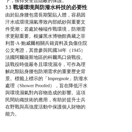
下，獲得安全且隱蔽的保護。
3.3 戰場環境與防潑水科技的必要性
由於貼身腰包需長期緊貼人體，容易因
汗水或環境濕氣導致內部紙鈔與重要文
件受潮；若處於極端作戰環境，防潮需
求更顯重要。根據黑水博物館典藏之菲
利普·A·鮑威爾相關兵籍資料及負傷住院
公文考證，其曾參與民國34年（1945）
法國阿爾薩斯地區的科爾馬口袋戰役。
該戰役時值嚴冬且環境濕冷，可作為理
解此類貼身腰包防潮需求的重要歷史背
景。標籤上標示的「Impregnole」防潑水
處理（Shower Proofed），旨在降低汗水
與環境濕氣對內容物造成的影響。這項
民間紡織技術的應用，有助於提升士兵
在野戰與高強度活動中保護個人財物的
能力。