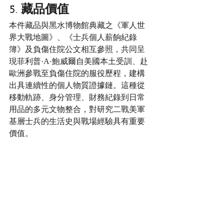
5. 藏品價值
本件藏品與黑水博物館典藏之《軍人世
界大戰地圖》、《士兵個人薪餉紀錄
簿》及負傷住院公文相互參照，共同呈
現菲利普·A·鮑威爾自美國本土受訓、赴
歐洲參戰至負傷住院的服役歷程，建構
出具連續性的個人物質證據鏈。這種從
移動軌跡、身分管理、財務紀錄到日常
用品的多元文物整合，對研究二戰美軍
基層士兵的生活史與戰場經驗具有重要
價值。