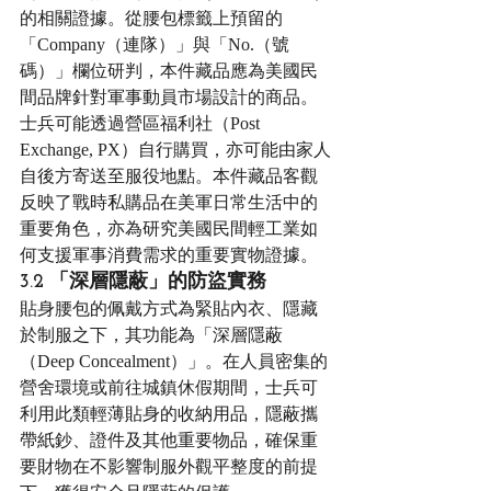
的相關證據。從腰包標籤上預留的
「Company（連隊）」與「No.（號
碼）」欄位研判，本件藏品應為美國民
間品牌針對軍事動員市場設計的商品。
士兵可能透過營區福利社（Post 
Exchange, PX）自行購買，亦可能由家人
自後方寄送至服役地點。本件藏品客觀
反映了戰時私購品在美軍日常生活中的
重要角色，亦為研究美國民間輕工業如
何支援軍事消費需求的重要實物證據。
3.2 「深層隱蔽」的防盜實務
貼身腰包的佩戴方式為緊貼內衣、隱藏
於制服之下，其功能為「深層隱蔽
（Deep Concealment）」。在人員密集的
營舍環境或前往城鎮休假期間，士兵可
利用此類輕薄貼身的收納用品，隱蔽攜
帶紙鈔、證件及其他重要物品，確保重
要財物在不影響制服外觀平整度的前提