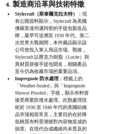
4. 製造商沿革與技術特徵
Stylecraft（斯泰爾克拉夫特）
：現
有公開資料顯示，Stylecraft 為美國
佛羅里達州邁阿密的手提包製造品
牌，最早可追溯至 1930 年代。第二
次世界大戰期間，本件藏品顯示該
公司曾投入軍人用品市場。戰後，
Stylecraft 以壓克力樹脂（Lucite）與
異材質拼接手提包聞名，相關產品
至今仍為收藏市場的重要品項。
Impregnole 防水處理
：標籤上的
「Weather-Sealed」與「Impregnole 
Shower Proofed」字樣，顯示布料曾
接受商業防潑水處理。此類處理技
術於 1930 至 1940 年代的美國紡織
品市場相當常見，主要目的在於降
低棉質布料受潮後對內容物造成的
損害。在現代合成纖維尚未普及的