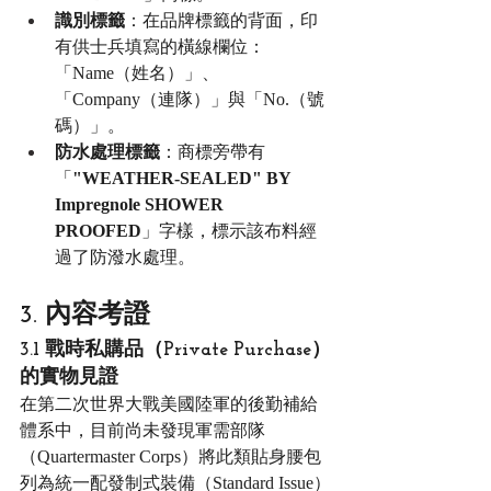
識別標籤
：在品牌標籤的背面，印
有供士兵填寫的橫線欄位：
「Name（姓名）」、
「Company（連隊）」與「No.（號
碼）」。
防水處理標籤
：商標旁帶有
「
"WEATHER-SEALED" BY 
Impregnole SHOWER 
PROOFED
」字樣，標示該布料經
過了防潑水處理。
3. 內容考證
3.1 戰時私購品（Private Purchase）
的實物見證
在第二次世界大戰美國陸軍的後勤補給
體系中，目前尚未發現軍需部隊
（Quartermaster Corps）將此類貼身腰包
列為統一配發制式裝備（Standard Issue）