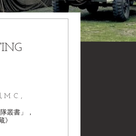
TING
M. C. , 
鬥部隊叢書」，
館藏》