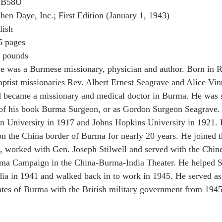
ZB58U
hen Daye, Inc.; First Edition (January 1, 1943)
lish
5 pages
 pounds
ve was a Burmese missionary, physician and author. Born in 
ptist missionaries Rev. Albert Ernest Seagrave and Alice Vin
nd became a missionary and medical doctor in Burma. He was
le of his book Burma Surgeon, or as Gordon Surgeon Seagrave.
n University in 1917 and Johns Hopkins University in 1921. 
on the China border of Burma for nearly 20 years. He joined
, worked with Gen. Joseph Stilwell and served with the Chin
ma Campaign in the China-Burma-India Theater. He helped St
ndia in 1941 and walked back in to work in 1945. He served as
tates of Burma with the British military government from 194