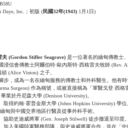
ZB58U
en Daye, Inc.；初版 (
民國32年(1943)
 1月1日)
ordon Stifler Seagrave)
 是一位著名的緬甸傳教士
會傳教士阿爾伯特·歐內斯特·西格雷夫牧師 (Rev. Albert 
頓 (Alice Vinton) 之子。
腳步，成為一名在緬甸服務的傳教士和外科醫生。他有時
rma Surgeon) 作為稱號，或被直接稱為「軍醫戈登·西
 畢業於丹尼森大學 (Denison University)。
：
 取得約翰·霍普金斯大學 (Johns Hopkins University) 學
在緬甸與中國交界地區行醫及從事外科手術。
：
 協助史迪威將軍 (Gen. Joseph Stilwell) 徒步撤退至印度
：
 加入美國陸軍醫務部隊，與史迪威將軍合作，並在「中