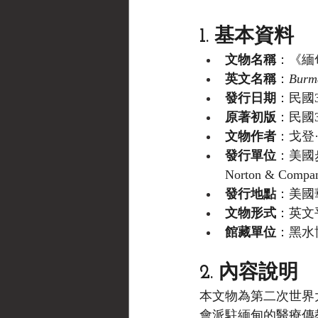
1. 基本資料
文物名稱
：《緬
英文名稱
：
Burm
發行日期
：民國3
原著初版
：民國32
文物作者
：戈登·西格
發行單位
：美國步兵
Norton & Compa
發行地點
：美國華盛頓
文物形式
：英文
館藏單位
：黑水博物
2. 內容說明
本文物為第二次世界
會派駐緬甸的醫療傳