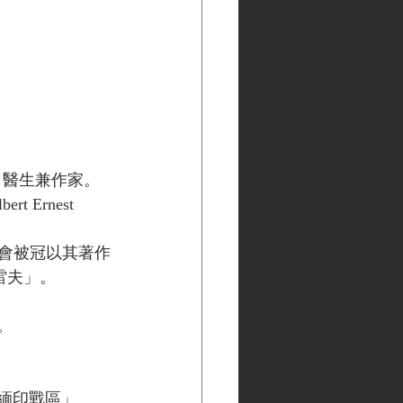
、醫生兼作家。
Ernest 
會被冠以其著作
格雷夫」。
位。
。
緬印戰區」