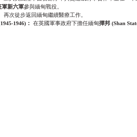
征軍新六軍
參與緬甸戰役。
：
 再次徒步返回緬甸繼續醫療工作。
945-1946)：
 在英國軍事政府下擔任緬甸
撣邦 (Shan Stat