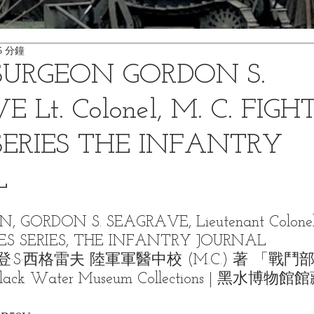
5 分鐘
URGEON GORDON S.
 Lt. Colonel, M. C. FIGH
SERIES THE INFANTRY
L
GORDON S. SEAGRAVE, Lieutenant Colonel, 
ES SERIES, THE INFANTRY JOURNAL
·S·西格雷夫 陸軍軍醫中校 (M.C.) 著 「戰
 Water Museum Collections | 黑水博物館