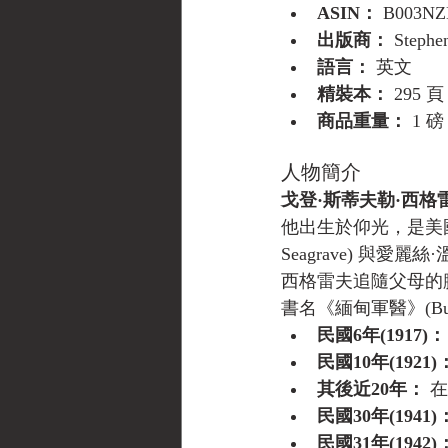
ASIN：
 B003N
出版商：
 Steph
語言：
 英文
精裝本：
 295 頁
商品重量：
 1 磅
人物簡介
戈登·斯蒂夫勒·西格雷夫 (G
他出生於仰光，是美國浸信
Seagrave) 與愛麗絲·溫
西格雷夫追隨父母的
書名《緬甸軍醫》(Bu
民國6年(1917)：
民國10年(1921)
其後近20年：
 
民國30年(1941)
民國31年(1942)