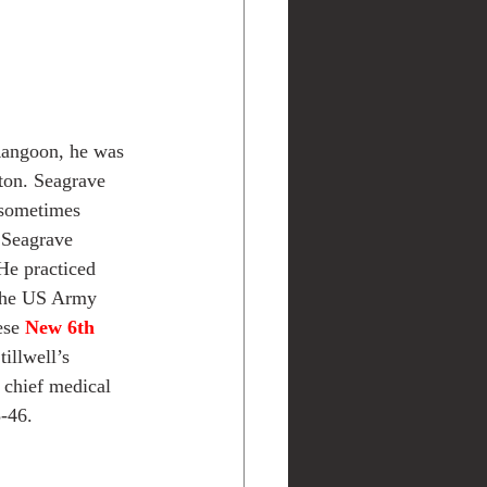
Rangoon, he was 
ton. Seagrave 
 sometimes 
 Seagrave 
He practiced 
 the US Army 
ese 
New 6th 
illwell’s 
 chief medical 
5-46.