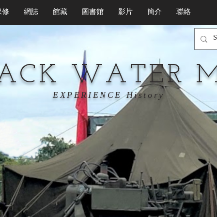
保修
網誌
館藏
圖書館
影片
簡介
聯絡
LACK WATER 
EXPERIENCE History