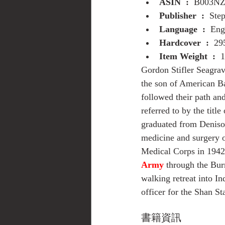
ASIN ‏ : ‎ 
B003N
Publisher ‏ : ‎ 
Step
Language ‏ : ‎ 
Eng
Hardcover ‏ : ‎ 
29
Item Weight ‏ : ‎ 
1
Gordon Stifler Seagra
the son of American Ba
followed their path a
referred to by the tit
graduated from Deniso
medicine and surgery 
Medical Corps in 1942
Army
 through the Bur
walking retreat into I
officer for the Shan S
書籍資訊