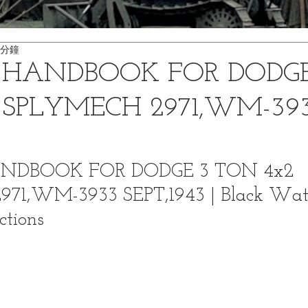
 分鐘
S HANDBOOK FOR DODGE
 SPLYMECH 2971,WM-39
ANDBOOK FOR DODGE 3 TON 4x2 
71,WM-3933 SEPT,1943 | Black Wat
tions