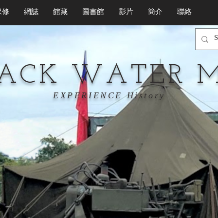
保修
網誌
館藏
圖書館
影片
簡介
聯絡
LACK WATER 
EXPERIENCE History