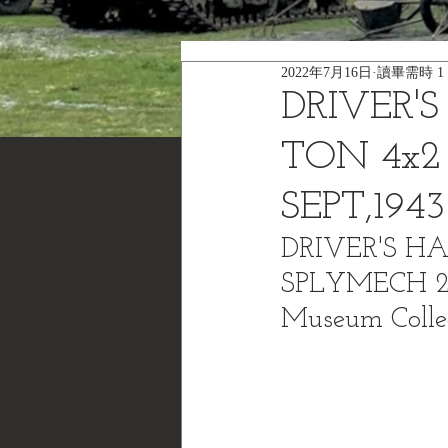
2022年7月16日
讀畢需時 1
DRIVER'
TON 4x2
SEPT,1943
DRIVER'S H
SPLYMECH 29
Museum Collec