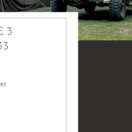
 3
33
er 