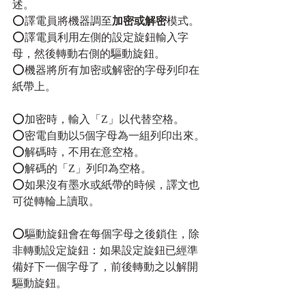
述。
⭕譯電員將機器調至
加密或解密
模式。
⭕譯電員利用左側的設定旋鈕輸入字
母，然後轉動右側的驅動旋鈕。
⭕機器將所有加密或解密的字母列印在
紙帶上。
⭕加密時，輸入「Z」以代替空格。
⭕密電自動以5個字母為一組列印出來。
⭕解碼時，不用在意空格。
⭕解碼的「Z」列印為空格。
⭕如果沒有墨水或紙帶的時候，譯文也
可從轉輪上讀取。
⭕驅動旋鈕會在每個字母之後鎖住，除
非轉動設定旋鈕：如果設定旋鈕已經準
備好下一個字母了，前後轉動之以解開
驅動旋鈕。