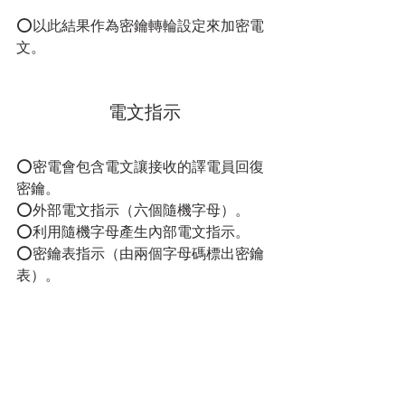
⭕以此結果作為密鑰轉輪設定來加密電
文。
電文指示
⭕密電會包含電文讓接收的譯電員回復
密鑰。
⭕外部電文指示（六個隨機字母）。
⭕利用隨機字母產生內部電文指示。
⭕密鑰表指示（由兩個字母碼標出密鑰
表）。