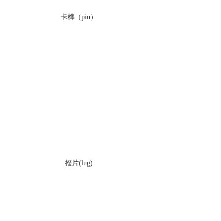
卡榫（pin）
撥片(lug)