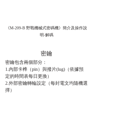
《M-209-B 野戰機械式密碼機》簡介及操作說
明-解碼
密鑰
密鑰包含兩個部分：
1.內部卡榫（pin）與撥片(lug)（依據預
定的時間表每日更換）
2.外部密鑰轉輪設定（每封電文均隨機選
擇）