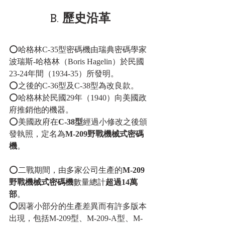
B. 歷史沿革
⭕哈格林C-35型密碼機由瑞典密碼學家
波瑞斯-哈格林（Boris Hagelin）於民國
23-24年間（1934-35）所發明。
⭕之後的C-36型及C-38型為改良款。
⭕哈格林於民國29年（1940）向美國政
府推銷他的機器。
⭕美國政府在
C-38型
經過小修改之後頒
發執照，定名為
M-209野戰機械式密碼
機
。
⭕二戰期間，由多家公司生產的
M-209
野戰機械式密碼機
數量總計
超過14萬
部
。
⭕因著小部分的生產差異而有許多版本
出現，包括M-209型、M-209-A型、M-