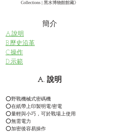
Collections | 黑水博物館館藏》
簡介
A.說明
B.歷史沿革
C.操作
D.示範
A. 說明
⭕野戰機械式密碼機
⭕在紙帶上印製明電/密電
⭕量輕與小巧，可於戰場上使用
⭕無需電力
⭕加密後容易操作