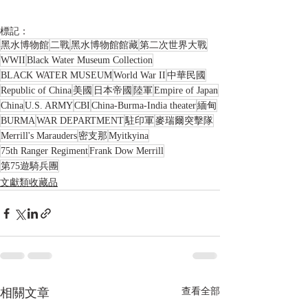
標記：
黑水博物館
二戰
黑水博物館館藏
第二次世界大戰
WWII
Black Water Museum Collection
BLACK WATER MUSEUM
World War II
中華民國
Republic of China
美國
日本帝國
陸軍
Empire of Japan
China
U.S. ARMY
CBI
China-Burma-India theater
緬甸
BURMA
WAR DEPARTMENT
駐印軍
麥瑞爾突擊隊
Merrill's Marauders
密支那
Myitkyina
75th Ranger Regiment
Frank Dow Merrill
第75遊騎兵團
文獻類收藏品
相關文章
查看全部