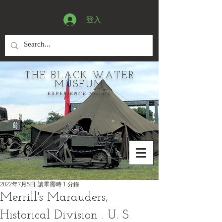
登入
THE BLACK WATER
MUSEUM
EXPERIENCE History
2022年7月5日
讀畢需時 1 分鐘
Merrill's Marauders,
Historical Division . U. S.