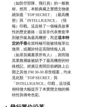
（如防空部隊、飛行員）的一般教
材。然而，本館典藏之實體文物後
續加蓋「TOP SECRET」（最高機
密）與「INTELLIGENCE」（情
報）印戳。這反映了一個極具故事
性的歷史脈絡：這並非代表整套準
則被升級為最高機密，而是
這本特
定的手冊
在當時極可能被情報單位
徵用，或屬於特定高階情報人員
（如扉頁藏書票所有人），因而隨
其業務層級被賦予了最高機密的特
殊標記。經廣泛查閱目前網路上公
開之其他 FM 30-30 存世檔案，均未
見此類「TOP SECRET」與
「INTELLIGENCE」印戳，這項孤
例特徵大幅提升了本實體文物的獨
特性與傳奇色彩。