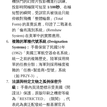
機快門的幻燈片投影機進行訓練。
投影時間極限可短至 
1/100秒
。在極
短暫的瞬間，受訓官兵被強迫只能
仰賴對飛機「整體輪廓」(Total 
Form) 的直覺反應，印證了二戰著名
的「倫肖識別系統」(Renshaw 
System) 在美軍中的實際應用。
複雜的軍種代號系統 (Designation 
Systems)：
 手冊保留了民國51年
(1962)「美國三軍航空器命名系統」
統一之前的複雜歷史。陸軍採用簡
單的任務分類；海軍則採用極度複
雜的「任務+製造商+型號」系統
（如 PB2Y-3）。
法源與特定文物之孤例保密升
級：
 手冊內頁清楚標示受美國《間
諜法》保護，原版印刷之機密等級
為「RESTRICTED」（限閱），代
表此為廣泛配發給一般基層官兵