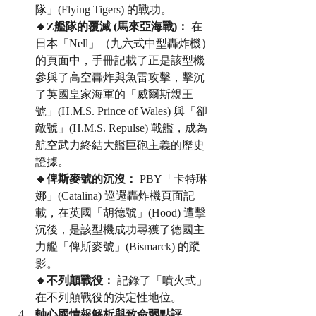
隊」(Flying Tigers) 的戰功。
🔸Z艦隊的覆滅 (馬來亞海戰)：
 在
日本「Nell」（九六式中型轟炸機）
的頁面中，手冊記載了正是該型機
參與了高空轟炸與魚雷攻擊，擊沉
了英國皇家海軍的「威爾斯親王
號」(H.M.S. Prince of Wales) 與「卻
敵號」(H.M.S. Repulse) 戰艦，成為
航空武力終結大艦巨砲主義的歷史
證據。
🔸俾斯麥號的沉沒：
 PBY「卡特琳
娜」(Catalina) 巡邏轟炸機頁面記
載，在英國「胡德號」(Hood) 遭擊
沉後，是該型機成功尋獲了德國主
力艦「俾斯麥號」(Bismarck) 的蹤
影。
🔸不列顛戰役：
 記錄了「噴火式」
在不列顛戰役的決定性地位。
軸心國情報解析與致命弱點評