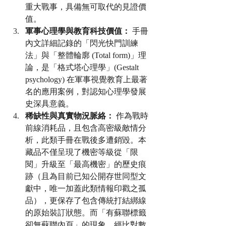
重大戰事，具備無可取代的見證價
值。
軍事心理學與教育科技價值：
 手冊
內文詳細記錄的「閃光快門訓練
法」與「整體輪廓 (Total form)」理
論，是「格式塔心理學」(Gestalt 
psychology) 在軍事視覺教育上最著
名的應用案例，對認知心理學發展
史深具意義。
稀缺性與真實物況脈絡：
 作為戰時
前線消耗品，且包含高密級敵情分
析，此類手冊在戰後多遭銷毀。本
藏品不僅呈現了機密等級從「限
閱」升級至「最高機密」的歷史痕
跡（且為目前已知公開存世同型文
獻中，唯一加蓋此類情報印戳之孤
品），更保存了包含傳統打結綁線
的原始裝訂狀態。而「有蘇聯標籤
卻無蘇聯內頁」的現象，經比對數