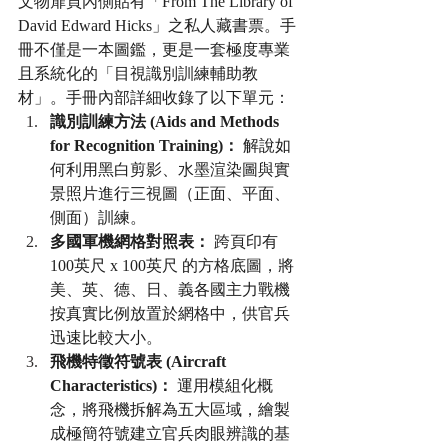
文物扉頁內側貼有「From The Library of 
David Edward Hicks」之私人藏書票。手
冊不僅是一本圖鑑，更是一套極度專業
且系統化的「目視識別訓練輔助教
材」。手冊內部詳細收錄了以下單元：
識別訓練方法 (Aids and Methods 
for Recognition Training)：
 解說如
何利用黑白剪影、水墨渲染圖與實
景照片進行三視圖（正面、平面、
側面）訓練。
多國軍機網格對照表：
 跨頁印有 
100英尺 x 100英尺 的方格底圖，將
美、英、德、日、義各國主力戰機
按真實比例放置於網格中，供官兵
迅速比較大小。
飛機特徵符號表 (Aircraft 
Characteristics)：
 運用模組化概
念，將飛機拆解為五大區域，繪製
成極簡符號建立官兵肉眼辨識的基