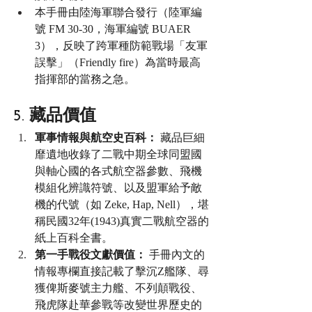
本手冊由陸海軍聯合發行（陸軍編
號 FM 30-30，海軍編號 BUAER 
3），反映了跨軍種防範戰場「友軍
誤擊」（Friendly fire）為當時最高
指揮部的當務之急。
5. 藏品價值
軍事情報與航空史百科：
 藏品巨細
靡遺地收錄了二戰中期全球同盟國
與軸心國的各式航空器參數、飛機
模組化辨識符號、以及盟軍給予敵
機的代號（如 Zeke, Hap, Nell），堪
稱民國32年(1943)真實二戰航空器的
紙上百科全書。
第一手戰役文獻價值：
 手冊內文的
情報專欄直接記載了擊沉Z艦隊、尋
獲俾斯麥號主力艦、不列顛戰役、
飛虎隊赴華參戰等改變世界歷史的