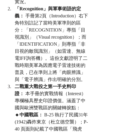
實況。
「Recognition」與軍事術語的定
義：
 手冊第2頁（Introduction）右下
角特別註記了當時美軍準則的區
分：「RECOGNITION」專指「目
視識別」（Visual recognition）；而
「IDENTIFICATION」則專指「非
目視的敵我識別」（如雷達、無線
電IFF詢答機）。這份文獻證明了二
戰時期美軍為因應電子雷達技術的
普及，已在準則上將「肉眼辨識」
與「電子辨識」作出明確的分別。
二戰重大戰役之第一手史料印
證：
 本手冊的實戰情報（Interest）
專欄極具歷史印證價值。涵蓋了中
國與歐洲雙戰區的關鍵轉捩點：
🔸中國戰區：
 B-25 執行了民國31年
(1942)轟炸東京（杜立德空襲）；P-
40 頁面則紀載了中國戰區「飛虎