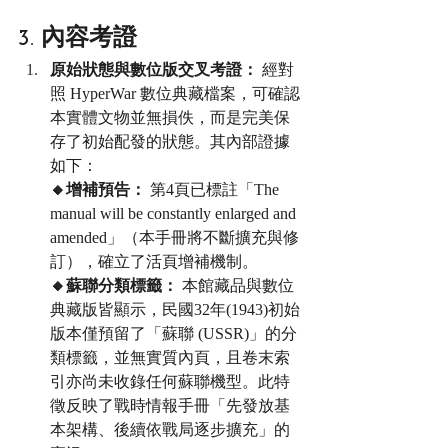
3. 內容考證
原始狀態與數位版交叉考證：
 經對
照 HyperWar 數位典藏檔案，可確認
本實體文物並無損佚，而是完美保
存了初始配發的狀態。其內部證據
如下：
🔸增補預告：
 第4頁已標註「The 
manual will be constantly enlarged and 
amended」（本手冊將不斷擴充與修
訂），確立了活頁增補機制。
🔸蘇聯分類標籤：
 本館藏品與數位
典藏版皆顯示，民國32年(1943)初始
版本僅預留了「蘇聯 (USSR)」的分
類標籤，並無實質內頁，且卷末索
引亦尚未收錄任何蘇聯機型。此特
徵反映了戰時情報手冊「先發放基
本架構、後續依戰局逐步擴充」的