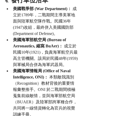
4. 發行單位沿革
美國戰爭部 (War Department)：
 成
立於1789年，二戰期間主導美軍地
面與陸軍航空隊作戰。民國36年
(1947)改組，最終併入美國國防部 
(Department of Defense)。
美國海軍部航空局 (Bureau of 
Aeronautics, 縮寫 BuAer)：
 成立於
民國10年(1921)，負責海軍航空兵最
高主管機關。該局於民國48年(1959)
與軍械局合併為海軍武器局。
美國海軍情報局 (Office of Naval 
Intelligence, ONI)：
 本類敵我識別
（Recognition）教材背後的重要情
報彙整推手。ONI 於二戰期間積極
蒐集前線敵情，並與海軍部航空局
（BUAER）及陸軍部跨軍種合作，
共同將一線情資轉化為官兵的視覺
訓練手冊。