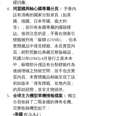
礎詞彙。
同盟國與軸心國專屬分頁：
 手冊內
設有清晰的國家分類扉頁（如英
國、德國、日本帝國、義大利
等），並印有各國專屬的國籍標
誌。值得注意的是，手冊右側索引
標籤雖列有「蘇聯 (USSR)」，但本
實體藏品中僅見標籤、未見實質內
頁；經對照數位典藏完整版確認，
民國32年(1943) 4月發行之基本本
中，蘇聯部分僅設有分類標籤作為
後續增補之預留空間，並不包含實
質內頁。本實體藏品精確呈現了該
初始版本「僅有標籤、並無內頁」
的原始狀態，並非文物損佚。
全球主力機型單機情報檔案：
 獨立
分頁收錄了二戰各國的傳奇名機。
完整收錄機型如下：
▪️美國 (U.S.A.)：