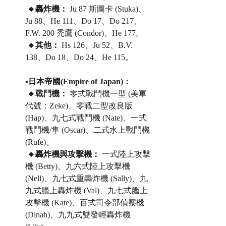
 🔸轟炸機：
 Ju 87 斯圖卡 (Stuka)、
Ju 88、He 111、Do 17、Do 217、
F.W. 200 禿鷹 (Condor)、He 177。
 🔸其他：
 Hs 126、Ju 52、B.V. 
138、Do 18、Do 24、He 115。
▪️日本帝國(Empire of Japan)：
 🔸戰鬥機：
 零式戰鬥機一型 (美軍
代號：Zeke)、零戰二型改良版 
(Hap)、九七式戰鬥機 (Nate)、一式
戰鬥機/隼 (Oscar)、二式水上戰鬥機 
(Rufe)。
 🔸轟炸機與攻擊機：
 一式陸上攻擊
機 (Betty)、九六式陸上攻擊機 
(Nell)、九七式重轟炸機 (Sally)、九
九式艦上轟炸機 (Val)、九七式艦上
攻擊機 (Kate)、百式司令部偵察機 
(Dinah)、九九式雙發輕轟炸機 