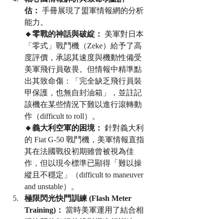
估：
 手冊展現了盟軍情報網的分析
能力。
🔸零戰的神話與破綻：
 美軍對日本
「零式」戰鬥機（Zeke）給予了高
度評價，承認其速度與機動性備受
美軍飛行員敬畏。但情報中精準點
出其致命傷：「完全缺乏飛行員裝
甲保護，也無自封油箱」，並註記
該機在某些情況下難以進行滾轉動
作（difficult to roll）。
🔸義大利空軍的困境：
 針對義大利
的 Fiat G-50 戰鬥機，美軍情報直指
其在法國戰役初期雖曾被視為佳
作，但以現今標準已顯得「難以操
縱且不穩定」（difficult to maneuver 
and unstable）。
極限閃光快門訓練 (Flash Meter 
Training)：
 當時美軍運用了結合相