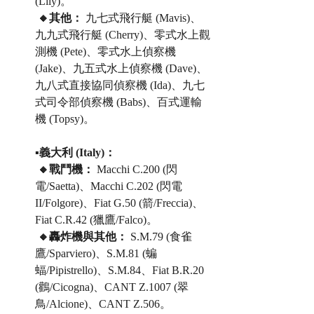
(Lily)。
 🔸其他：
 九七式飛行艇 (Mavis)、
九九式飛行艇 (Cherry)、零式水上觀
測機 (Pete)、零式水上偵察機 
(Jake)、九五式水上偵察機 (Dave)、
九八式直接協同偵察機 (Ida)、九七
式司令部偵察機 (Babs)、百式運輸
機 (Topsy)。
▪️義大利 (Italy)：
 🔸戰鬥機：
 Macchi C.200 (閃
電/Saetta)、Macchi C.202 (閃電
II/Folgore)、Fiat G.50 (箭/Freccia)、
Fiat C.R.42 (獵鷹/Falco)。
 🔸轟炸機與其他：
 S.M.79 (食雀
鷹/Sparviero)、S.M.81 (蝙
蝠/Pipistrello)、S.M.84、Fiat B.R.20 
(鸛/Cicogna)、CANT Z.1007 (翠
鳥/Alcione)、CANT Z.506。