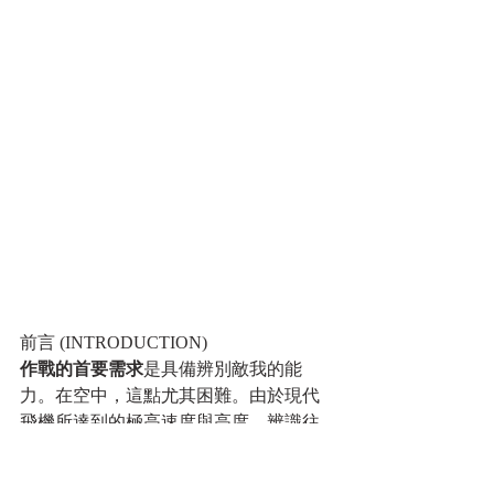
前言 (INTRODUCTION)
作戰的首要需求
是具備辨別敵我的能
力。在空中，這點尤其困難。由於現代
飛機所達到的極高速度與高度，辨識往
往取決於瞬間的瞥見。同樣地，受限於
能見度、距離及型號多樣等變動因素，