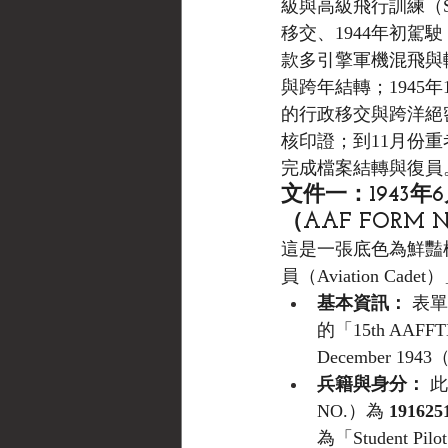
級與高級飛行訓練（
移交、1944年初駕
款多引擎軍機混飛與轉
與跨年結轉；1945
的行政移交與跨洋絕
核印證；到11月份重
完成檔案結轉與復員
文件一：1943年
（AAF FORM N
這是一張底色為鮮豔
員（Aviation Ca
基本資訊：
 表
的「15th AA
December 19
兵籍與身分：
 
NO.）為 
191625
為「Student 