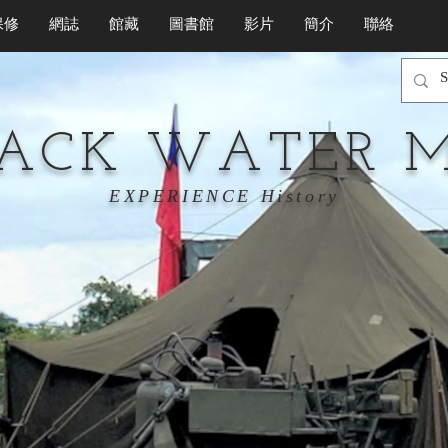
保修
網誌
館藏
圖書館
影片
簡介
聯絡
LACK WATER 
EXPERIENCE History