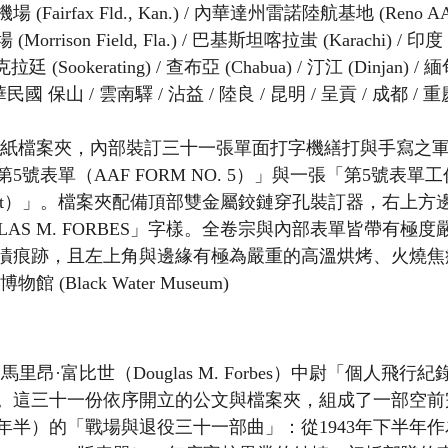
airfax Fld., Kan.) / 內華達州雷諾陸航基地 (Reno AAB
rrison Field, Fla.) / 巴基斯坦喀拉蚩 (Karachi) / 
蘇克拉廷 (Sookerating) / 查布亞 (Chabua) / 汀江 (Dinjan) 
/ 中華民國 保山 / 雲南驛 / 沾益 / 陸良 / 昆明 / 呈貢 / 成都 /
皮紙檔案夾，內部裝訂三十一張單面打字機繕打與手寫之
號表單（AAF FORM NO. 5）」與一張「第5號表單工
orksheet）」。檔案夾配備頂部雙金屬鉸鏈穿孔裝訂器，右上
DOUGLAS M. FORBES」字樣。全卷宗與內部表單皆帶有
漬痕跡，且左上角與邊緣有極為嚴重的高溫烘烤、火燒焦
物館 (Black Water Museum)
里昂·富比世（Douglas M. Forbes）中尉「個人飛行
。這三十一份依序開立的公文與檔案夾，組成了一部空前
年半）的「戰場與退役三十一部曲」：從1943年下半年