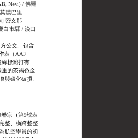
, Nev.) / 佛羅
印度 莫漢巴里 
/ 緬甸 密支那 
 重慶白市驛 / 漢口 
軍方公文。包含
作表（AAF 
方邊緣標籤打有
極度嚴重的茶褐色金
痕與碳化破損。
紀錄卷宗（第5號表
完整、橫跨整整
作為航空學員的初