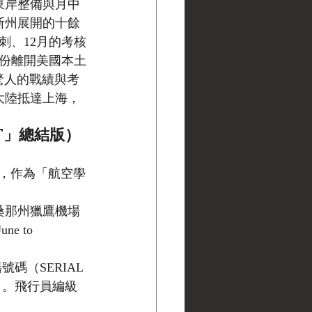
東岸整備與月中
薩斯州展開的十餘
衝刺、12月的考核
4月份離開美國本土
驚人的戰績與考
國大陸抵達上海，
NT」總結版）
，作為「航空學
桑那州獵鷹機場
 to 
號碼（SERIAL 
）。飛行員編級