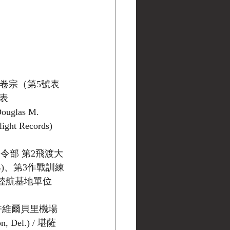
錄卷宗（第5號表
錄表
Douglas M. 
light Records)
運司令部 第2飛渡大
d FG)、第3作戰訓練
333陸航基地單位 
州納許維爾貝里機場 
, Del.) / 堪薩