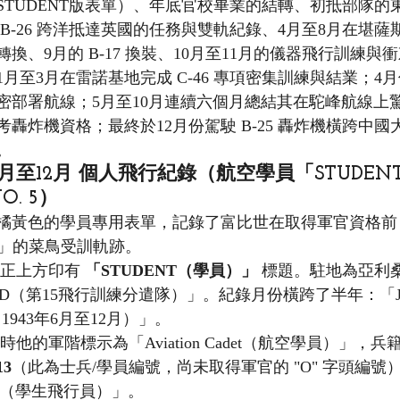
STUDENT版表單）、年底官校畢業的結轉、初抵部隊的
駛 B-26 跨洋抵達英國的任務與雙軌紀錄、4月至8月在堪
換、9月的 B-17 換裝、10月至11月的儀器飛行訓練與
年1月至3月在雷諾基地完成 C-46 專項密集訓練與結業；
密部署航線；5月至10月連續六個月總結其在駝峰航線上
考轟炸機資格；最終於12月份駕駛 B-25 轟炸機橫跨中
。
6月至12月 個人飛行紀錄（航空學員「STUDE
O. 5）
橘黃色的學員專用表單，記錄了富比世在取得軍官資格前
det）」的菜鳥受訓軌跡。
單正上方印有 
「STUDENT（學員）」
 標題。駐地為亞利
FFTD（第15飛行訓練分遣隊）」。紀錄月份橫跨了半年：「June
43（1943年6月至12月）」。
此時他的軍階標示為「Aviation Cadet（航空學員）」，兵籍
13
（此為士兵/學員編號，尚未取得軍官的 "O" 字頭編號
Pilot（學生飛行員）」。