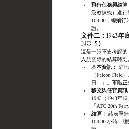
飛行任務與結算
級教練機）進行雙
103:00，總飛行
證。
文件二：1943年
NO. 5）
這是一張軍史考證的
入航空隊的結算時刻
基本資訊：
 駐
（Falcon Fie
日）」。軍階正式
移交與任官資訊
1943（194
「ATC 20th F
結算：
 該表單
103:00 小時，總