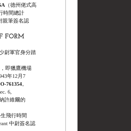
6A
（德州佬式高
行時間總計 
t 中尉親筆簽名認
FORM 
少尉軍官身分踏
）」，即獵鷹機場
943年12月7
 
O-761354
。
 6, 
州納許維爾的
生飛行時間 
Grant 中尉簽名認