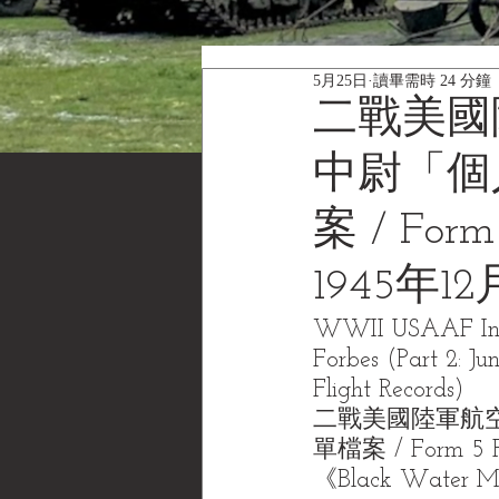
5月25日
讀畢需時 24 分鐘
二戰美國
中尉「個
案 / For
1945年
WWII USAAF Indivi
Forbes (Part 2: J
Flight Records)
二戰美國陸軍航空
單檔案 / Form 
《Black Water 