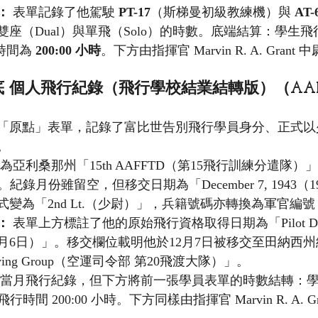
：
 表單記錄了他駕駛 
PT-17
（斯梯曼初級教練機）與 
AT-
座（Dual）與單飛（Solo）的時數。底端結算：學生飛
時間為 
200:00 小時
。下方由指揮官 Marvin R. A. Gran
底 個人飛行紀錄（飛行學校結業結轉版）（AAF 
「原點」表單，記錄了富比世告別飛行學員身分、正式以
。
地為亞利桑那州「15th AAFFTD（第15飛行訓練分遣隊
ld）。紀錄月份雖留空，但移交日期為「December 7, 1943（1
變為「2nd Lt.（少尉）」，兵籍號碼亦轉換為軍官編號
：
 表單上方標註了他的原始飛行資格取得日期為「Pilot Dec.
3年12月6日）」。移交欄位載明他於12月7日被移交至田納西
errying Group（空運司令部 第20飛渡大隊）」。
無當月飛行紀錄，但下方將前一張學員表單的時數結轉：學
飛行時間 200:00 小時。下方同樣由指揮官 Marvin R. A. 