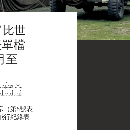
富比世
表單檔
6月至
uglas M. 
dividual 
宗（第5號表
張個人飛行紀錄表