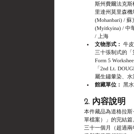
斯州費爾法克斯機場 (F
里達州莫里森機場 (Mo
(Mohanbari) / 
(Myitkyina) 
/ 上海
文物形式：
 牛
三十張制式的「第5
Form 5 W
「2nd Lt. 
屬生鏽暈染、水
館藏單位：
 黑水博
2. 內容說明
本件藏品為道格拉斯·馬
單檔案）」的完結篇
三十一個月（超過兩