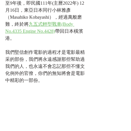
至9年後，即民國111年(主曆2022年) 12
月16日，東亞日本同行小林雅彥
（Masahiko Kobayashi），經過萬般磨
難，終於將
九五式輕型戰車(Body 
No.4335 Engine No.4428)
帶回日本橫濱
港。
我們堅信創作電影的過程才是電影最精
采的部份，我們將永遠感謝那些幫助過
我們的人，也永遠不會忘記那些不懂文
化例外的官僚，你們的無知將會是電影
中精彩的一部份。