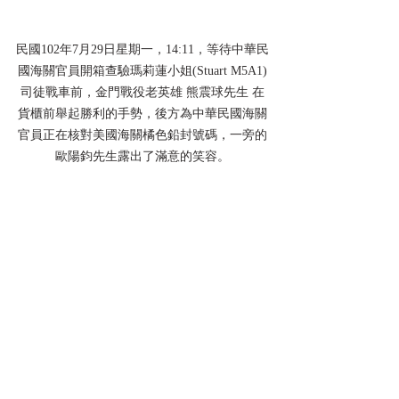
民國102年7月29日星期一，14:11，等待中華民
國海關官員開箱查驗瑪莉蓮小姐(Stuart M5A1)
司徒戰車前，金門戰役老英雄 熊震球先生 在
貨櫃前舉起勝利的手勢，後方為中華民國海關
官員正在核對美國海關橘色鉛封號碼，一旁的
歐陽鈞先生露出了滿意的笑容。
民國102年7月29日星期一，14:12，在中華民國