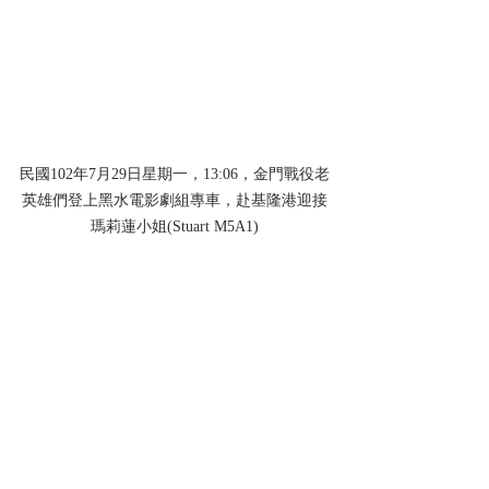
民國102年7月29日星期一，13:06，金門戰役老
英雄們登上黑水電影劇組專車，赴基隆港迎接
瑪莉蓮小姐(Stuart M5A1)