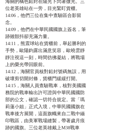
海關的橘色鉛封在陽光下閃著微光。三
位老英雄站在一旁，目光緊盯貨櫃。
14:06，他們三位在集中查驗區合影留
念。
14:09，他們在中華民國國旗上簽名，筆
跡雖顫抖卻充滿力量。
14:11，熊震球站在貨櫃前，舉起勝利的
手勢，歐陽鈞露出滿意笑容，歐曉雲靜
靜注視這一刻，時間彷彿凝結，將戰場
上的榮光帶回眼前。
14:12，海關官員核對鉛封號碼無誤，用
破壞剪切開封條，貨櫃門緩緩打開。
14:15，海關人員查驗戰車，核對美國國
務院的戰車輸出許可證與中華民國國防
部的公文，確認一切符合規定。當「瑪
莉蓮小姐」正式入境，中華民國國旗在
戰車後方展開，這面旗幟來自二戰中緬
印戰區，由美軍戰場縫製，帶著歲月痕
跡的國旗。三位老英雄戴上M38戰車