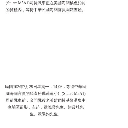
(Stuart M5A1)司徒戰車正在美國海關橘色鉛封
的貨櫃內，等待中華民國海關官員開箱查驗。
民國102年7月29日星期一，14:06，等待中華民
國海關官員開箱查驗瑪莉蓮小姐(Stuart M5A1)
司徒戰車前，金門戰役老英雄們於基隆港集中
查驗區留影，左起，歐曉雲先生、熊震球先
生、歐陽鈞先生。