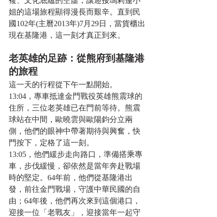
複、文化底蘊的空虛，讓迎接瑪莉蓮小
姐的這場旅程顯得漫長而艱辛。直到民
國102年(主曆2013年)7月29日，當貨櫃出
現在基隆港，這一刻才真正到來。
老英雄的足跡：從熊府到基隆港
的旅程
這一天的行程從下午一點開始。
13:04，專車抵達金門戰役英雄熊震球的
住所，三位老英雄已在門前等待。熊震
球站在中間，歐曉雲與歐陽鈞分立兩
側，他們的眼神中帶著期待與興奮，快
門按下，定格了這一刻。
13:05，他們緩步走向路口，準備搭乘專
車，步伐緩慢，卻依然是當年奔赴戰場
時的堅定。64年前，他們從基隆港出
發，前往金門戰場，守護中華民國的自
由；64年後，他們再次來到這個港口，
迎接一位「老戰友」，迎接當年一起守