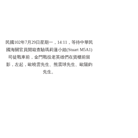
民國102年7月29日星期一，14:11，等待中華民
國海關官員開箱查驗瑪莉蓮小姐(Stuart M5A1)
司徒戰車前，金門戰役老英雄們在貨櫃前留
影，左起，歐曉雲先生、熊震球先生、歐陽鈞
先生。