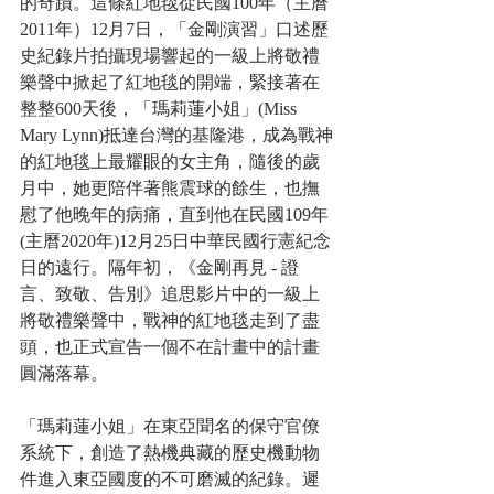
的奇蹟。這條紅地毯從民國100年（主曆
2011年）12月7日，「金剛演習」口述歷
史紀錄片拍攝現場響起的一級上將敬禮
樂聲中掀起了紅地毯的開端，緊接著在 
整整600天後，「瑪莉蓮小姐」(Miss 
Mary Lynn)抵達台灣的基隆港，成為戰神
的紅地毯上最耀眼的女主角，隨後的歲
月中，她更陪伴著熊震球的餘生，也撫
慰了他晚年的病痛，直到他在民國109年
(主曆2020年)12月25日中華民國行憲紀念
日的遠行。隔年初，《金剛再見 - 證
言、致敬、告別》追思影片中的一級上
將敬禮樂聲中，戰神的紅地毯走到了盡
頭，也正式宣告一個不在計畫中的計畫
圓滿落幕。
「瑪莉蓮小姐」在東亞聞名的保守官僚
系統下，創造了熱機典藏的歷史機動物
件進入東亞國度的不可磨滅的紀錄。遲