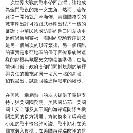
二次世界大戰的戰車帶回台灣，讓她成
為金門戰役的第一女主角。然而，這條
路從一開始就荊棘滿佈。美國國務院的
戰車輸出許可證跟武器輸出程序一樣的
嚴謹；中華民國國防部的進口同意函更
是經過層層審核，海關的查驗程序則又
是另一個層次的瑣碎繁複。另一個殘酷
的事實是東亞地區的保守官僚系統對這
樣的熱機典藏歷史文物毫無準備，也無
前例可循；政府各部門間對規則的解釋
與責任的推拖如同一堵又一堵的高牆，
招數盡出，試圖阻擋這輛戰車的腳步。
在美國，幸虧熱心的友人提供了關鍵支
持，與美國國務院、美國國防部、美國
國土安全部及其下屬的海岸巡防隊各機
關之間的多方溝通，終於換來了瑪莉蓮
小姐的戰車輸出許可證。戰車順利在美
國被裝入貨櫃，在美國海岸巡防隊的監