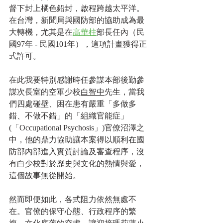
督下封上橘色鉛封，啟程跨越太平洋。
在台灣，新聞局與國防部的協助成為最
大轉機，尤其是在
高華柱
部長任內（民
國97年 - 民國101年），這項計畫獲得正
式許可。
在此我要特別感謝時任參謀本部後勤參
謀次長室的空軍少校
白智中
先生，當我
們四處碰壁、困在患有嚴重「多做多
錯、不做不錯」的「組織官能症」
(「Occupational Psychosis」)官僚沼澤之
中，他的鼎力協助讓本案得以順利在國
防部內部進入實質討論及審查程序，沒
有白少校對於歷史與文化的熱情與愛，
這個故事無從開始。
然而即便如此，各式阻力依然無處不
在。官僚的保守心態、行政程序的繁