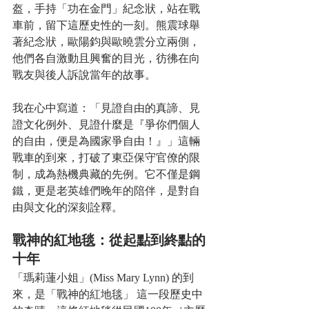
盔，手持「功在金門」紀念狀，站在戰
車前，留下這歷史性的一刻。熊震球舉
著紀念狀，歐陽鈞與歐曉雲分立兩側，
他們各自激動且興奮的目光，彷彿在向
戰友與後人訴說當年的故事。
我在心中寫道：「見證自由的真諦、見
證文化例外、見證什麼是『爭你們個人
的自由，便是為國家爭自由！』」這輛
戰車的到來，打破了東亞保守官僚的限
制，成為熱機典藏的先例。它不僅是鋼
鐵，更是老英雄們晚年的陪伴，是對自
由與文化的深刻詮釋。
戰神的紅地毯：從起點到終點的
十年
「瑪莉蓮小姐」(Miss Mary Lynn) 的到
來，是「戰神的紅地毯」 這一段歷史中