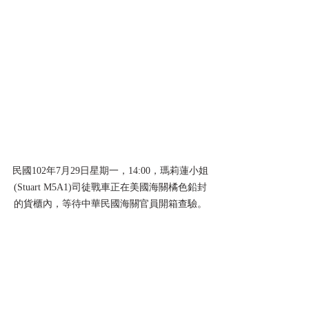
民國102年7月29日星期一，14:00，瑪莉蓮小姐
(Stuart M5A1)司徒戰車正在美國海關橘色鉛封
的貨櫃內，等待中華民國海關官員開箱查驗。