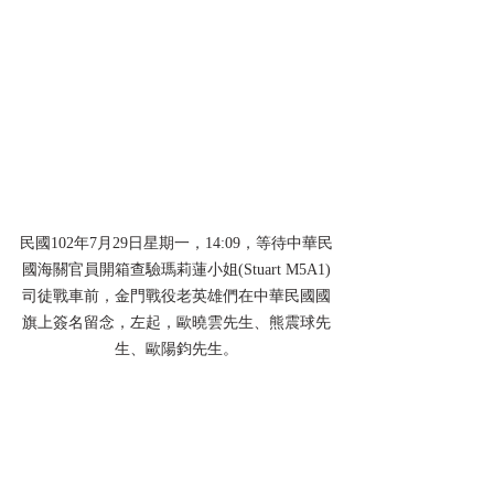
民國102年7月29日星期一，14:09，等待中華民
國海關官員開箱查驗瑪莉蓮小姐(Stuart M5A1)
司徒戰車前，金門戰役老英雄們在中華民國國
旗上簽名留念，左起，歐曉雲先生、熊震球先
生、歐陽鈞先生。