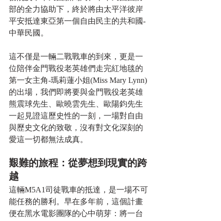
部的全力協助下，終於將由太平洋彼岸
平安抵達東亞第一個自由民主的共和國-
中華民國。
這不僅是一輛二戰戰車的到來，更是一
位陪伴金門戰役老英雄們走完紅地毯的
第一女主角-瑪莉蓮小姐(Miss Mary Lynn)
的出場，我們即將要與金門戰役老英雄 
熊震球先生、歐曉雲先生、歐陽鈞先生
一起見證這歷史性的一刻，一場對自由
與歷史文化的致敬，沒有對文化深刻的
愛這一切都無法成真。
艱難的旅程：從夢想到現實的跨
越
這輛M5A1司徒戰車的抵達，是一場不可
能任務的勝利。早在多年前，這個計畫
便在黑水電影團隊的心中萌芽：將一台