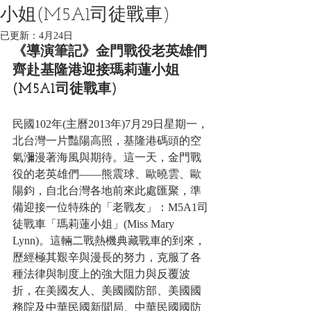
小姐(M5A1司徒戰車)
已更新：
4月24日
《導演筆記》金門戰役老英雄們
齊赴基隆港迎接瑪莉蓮小姐
(M5A1司徒戰車)
民國102年(主曆2013年)7月29日星期一，
北台灣一片豔陽高照，基隆港碼頭的空
氣瀰漫著海風與期待。這一天，金門戰
役的老英雄們——熊震球、歐曉雲、歐
陽鈞，自北台灣各地前來此處匯聚，準
備迎接一位特殊的「老戰友」：M5A1司
徒戰車「瑪莉蓮小姐」(Miss Mary 
Lynn)。這輛二戰熱機典藏戰車的到來，
歷經極其艱辛與漫長的努力，克服了各
種法律與制度上的強大阻力與反覆波
折，在美國友人、美國國防部、美國國
務院及中華民國新聞局、中華民國國防