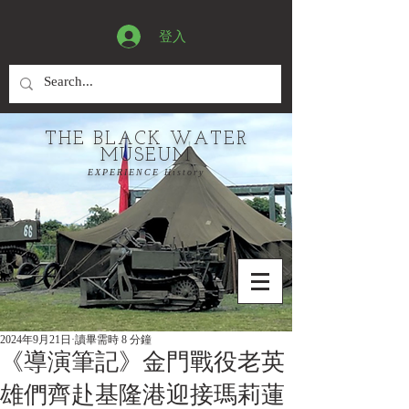
登入
THE BLACK WATER
MUSEUM
EXPERIENCE History
2024年9月21日
讀畢需時 8 分鐘
《導演筆記》金門戰役老英
雄們齊赴基隆港迎接瑪莉蓮