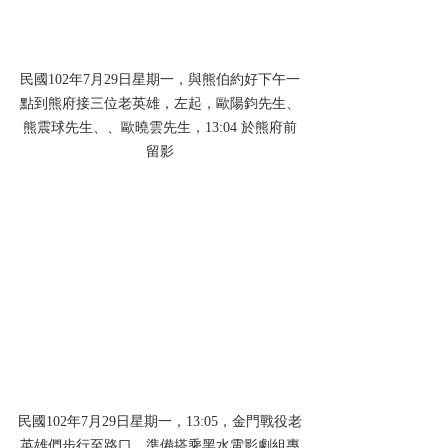
民國102年7月29日星期一，與熊伯約好下午一
點到熊府接三位老英雄，左起，歐陽鈞先生、
熊震球先生、、歐曉雲先生，13:04 於熊府前
留影
民國102年7月29日星期一，13:05，金門戰役老
英雄們步行至路口，準備搭乘黑水電影劇組專