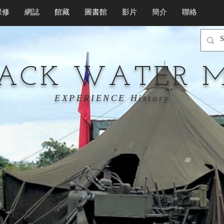
保修
網誌
館藏
圖書館
影片
簡介
聯絡
LACK WATER 
EXPERIENCE History