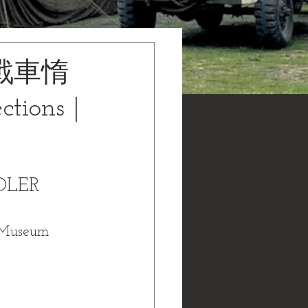
徒戰車惰
ions |
DLER 
Museum 