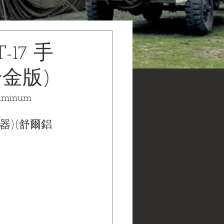
-17 手
金版)
luminum 
話器)(舒爾鋁