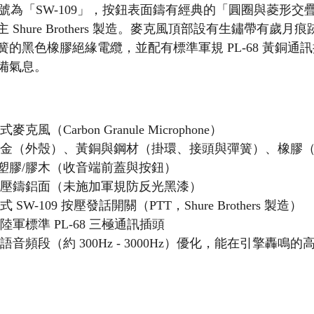
鈕，型號為「SW-109」，按鈕表面鑄有經典的「圓圈與菱形交疊
Shure Brothers 製造。麥克風頂部設有生鏽帶有歲月
的黑色橡膠絕緣電纜，並配有標準軍規 PL-68 黃銅通
備氣息。
式麥克風（Carbon Granule Microphone）
合金（外殼）、黃銅與鋼材（掛環、接頭與彈簧）、橡膠
塑膠/膠木（收音端前蓋與按鈕）
始壓鑄鋁面（未施加軍規防反光黑漆）
式 SW-109 按壓發話開關（PTT，Shure Brothers 製造）
國陸軍標準 PL-68 三極通訊插頭
為語音頻段（約 300Hz - 3000Hz）優化，能在引擎轟鳴