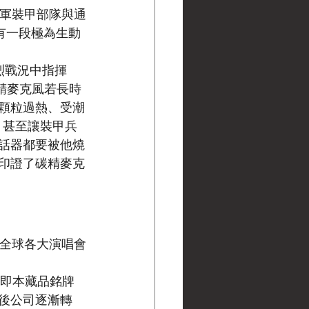
國軍裝甲部隊與通
中有一段極為生動
烈戰況中指揮
碳精麥克風若長時
顆粒過熱、受潮
，甚至讓裝甲兵
話器都要被他燒
印證了碳精麥克
於全球各大演唱會
：
芝加哥（即本藏品銘牌
隨後公司逐漸轉