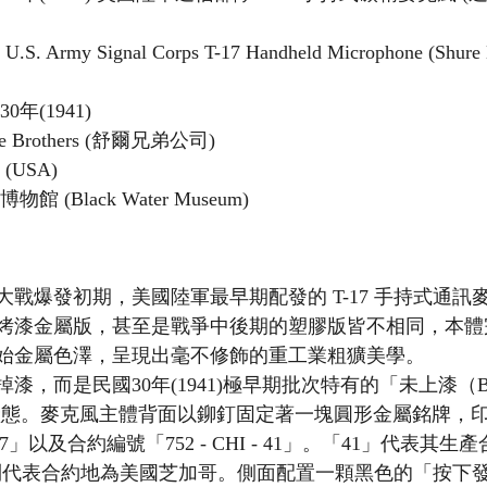
 U.S. Army Signal Corps T-17 Handheld Microphone (Shure
30年(1941)
re Brothers (舒爾兄弟公司)
 (USA)
物館 (Black Water Museum)
戰爆發初期，美國陸軍最早期配發的 T-17 手持式通訊麥
烤漆金屬版，甚至是戰爭中後期的塑膠版皆不相同，本體
始金屬色澤，呈現出毫不修飾的重工業粗獷美學。
，而是民國30年(1941)極早期批次特有的「未上漆（Bar
出廠狀態。麥克風主體背面以鉚釘固定著一塊圓形金屬銘牌，
T-17」以及合約編號「752 - CHI - 41」。「41」代表其
I」則代表合約地為美國芝加哥。側面配置一顆黑色的「按下發話」