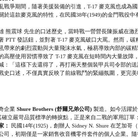
亂戰爭期間，隨著美援裝備的引進，T-17 麥克風也成為
於這款麥克風的特性，在民國38年(1949)的金門戰役
雄 熊震球 先生的口述歷史，當時戰一營營長陳振威在激
 PTT 發話鈕，並對著 T-17 麥克風破口大罵。然而，
吼帶來的劇烈震動與大量飛沫水氣，極易導致內部的碳精
高壓使用習慣導致了 T-17 麥克風在短時間內大量故障
喊：「這樣下去還得了，再打兩天整個裝甲兵司令部的送
戰史口述，不僅真實反映了前線戰鬥的緊繃氛圍，更完美
奇企業 
Shure Brothers (舒爾兄弟公司)
 製造。如今活躍
e，其確立嚴苛品質標準的轉捩點，正是來自二戰的軍用訂單
家：
 民國14年(1925)，創辦人 Sidney N. Shure 在
創立公司，初期僅是一家銷售收音機零件套件的個人企業。