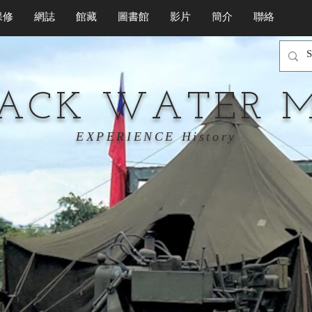
保修
網誌
館藏
圖書館
影片
簡介
聯絡
LACK WATER 
EXPERIENCE History