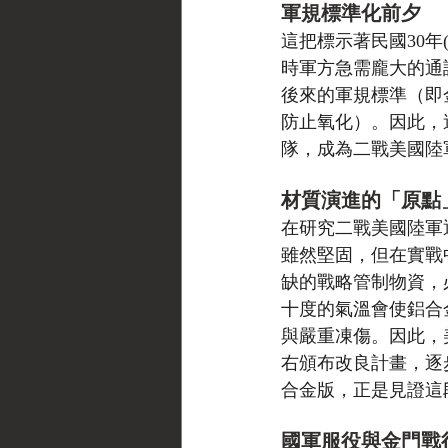
軍規標準化前夕
這把標示著民國30年(
時軍方急需龐大的通
後來的軍規標準（即
防止氧化）。因此，這批
隊，成為二戰美國陸
材質演進的「原點
在研究二戰美國陸軍
雖然堅固，但在實戰
缺的戰略管制物資，
十度的氣溫會使鋁合
與嚴重凍傷。因此，美
右頒布改良計畫，逐步
合金版，正是見證這
國軍服役與金門戰