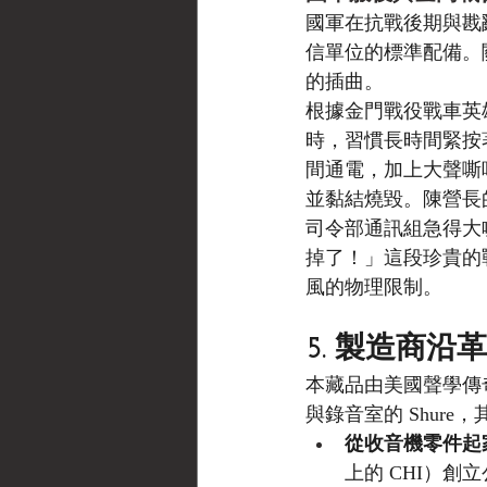
國軍在抗戰後期與戡
信單位的標準配備。關
的插曲。
根據金門戰役戰車英
時，習慣長時間緊按著
間通電，加上大聲嘶
並黏結燒毀。陳營長的
司令部通訊組急得大
掉了！」這段珍貴的
風的物理限制。
5. 製造商沿革
本藏品由美國聲學傳
與錄音室的 Shur
從收音機零件起
上的 CHI）