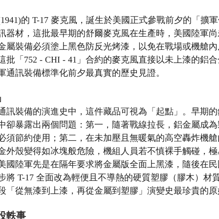
1941)的 T-17 麥克風，誕生於美國正式參戰前夕的「
訊器材，這批最早期的舒爾麥克風在生產時，美國陸軍尚
金屬裝備必須塗上黑色防反光烤漆，以免在戰場或機艙內
「752 - CHI - 41」合約的麥克風直接以未上漆的鋁
軍通訊裝備標準化前夕最真實的歷史見證。
」
通訊裝備的演進史中，這件藏品可視為「起點」。早期的
中卻暴露出兩個問題：第一，隨著戰線拉長，鋁金屬成為
必須節約使用；第二，在未加壓且無暖氣的高空轟炸機艙
金外殼變得如冰塊般危險，機組人員若不慎裸手觸碰，極
國陸軍先是在隔年要求將金屬版全面上黑漆，隨後在民國32
將 T-17 全面改為輕便且不導熱的硬質塑膠（膠木）材
段「從無漆到上漆，再從金屬到塑膠」演變史最珍貴的原
役軼事 