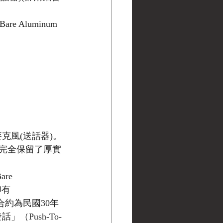
 Bare Aluminum 
克風(送話器)。
完全保留了厚實
e 
印有
生產合約為民國30年
（Push-To-