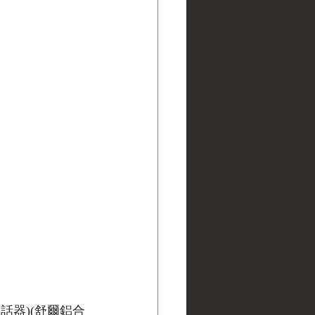
(送話器)(舒爾鋁合