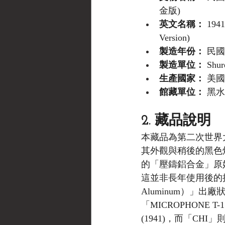
金版)
英文名稱：
 1941
Version)
製造年份：
 民國
製造單位：
 Shu
生產國家：
 美國
館藏單位：
 黑水博
2. 藏品說明
本藏品為第二次世界大
其外觀與稍後的黑色
的「壓鑄鋁合金」原
這並非長年使用後的掉漆
Aluminum）」
「MICROPHONE 
(1941)，而「CH