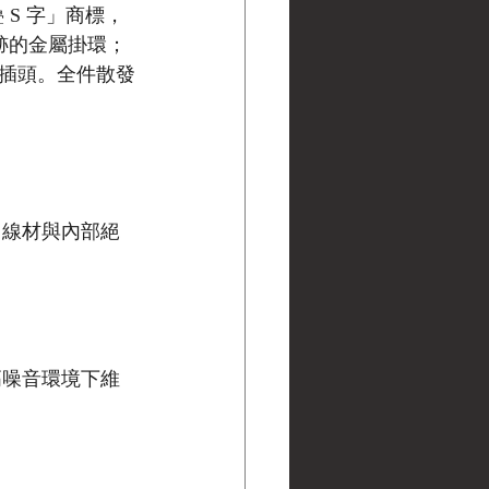
 S 字」商標，
痕跡的金屬掛環；
訊插頭。全件散發
（線材與內部絕
的高噪音環境下維