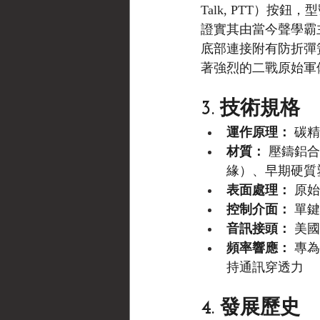
Talk, PTT）按
證實其由當今聲學霸主 
底部連接附有防折彈簧
著強烈的二戰原始軍
3. 技術規格
運作原理：
 碳精
材質：
 壓鑄鋁
緣）、早期硬質
表面處理：
 原
控制介面：
 單鍵
音訊接頭：
 美
頻率響應：
 專
持通訊穿透力
4. 發展歷史