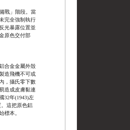
擴軍備戰」階段。當
未完全強制執行
反光暴露位置並
合金原色交付部
鋁合金金屬外殼
製造飛機不可或
內，攝氏零下數
易造成皮膚黏連
年(1943)左
質。這把原色鋁
始標本。